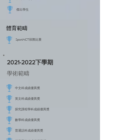
傑出學生
​體育範疇
SportACT班際比賽
2021-2022
下學期
學術範疇
中文科成績優異獎
英文科成績優異獎
探究課程學科成績優異獎
數學科成績優異獎
普通話科成績優異獎