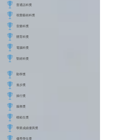
普通話科獎
視覺藝術科獎
音樂科獎
體育科獎
電腦科獎
聖經科獎
勤學獎
進步獎
操行獎
服務獎
模範生獎
學業成績優異獎
優秀學生獎