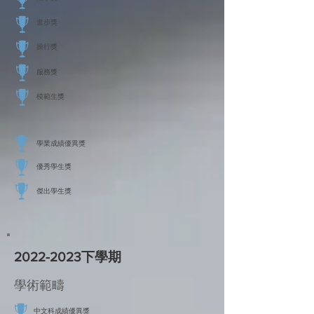
進步獎
操行獎
服務獎
模範生獎
學業成績優異獎
優秀學生獎
傑出學生獎
2022-2023
下學期
學術範疇
中文科成績優異獎