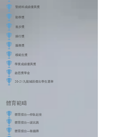
聖經科成績優異獎
勤學獎
進步獎
操行獎
服務獎
模範生獎
學業成績優異獎
啟思獎學金
20-21九龍城區傑出學生選舉
​體育範疇
體育擂台---仰臥起坐
體育擂台---波比跳
體育擂台---靠牆蹲