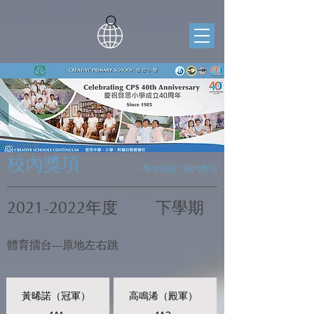
校內獎項
< 學生成就 / 校內獎項
2021-2022
年度
下學期
體育擂台---原地左右跳
黃晞諾（冠軍）
高鳴浠（殿軍）