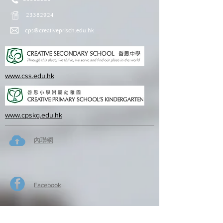
23382924
cps@creativeprisch.edu.hk
www.css.edu.hk
www.cpskg.edu.hk
內聯網
Facebook
International Baccalaureate