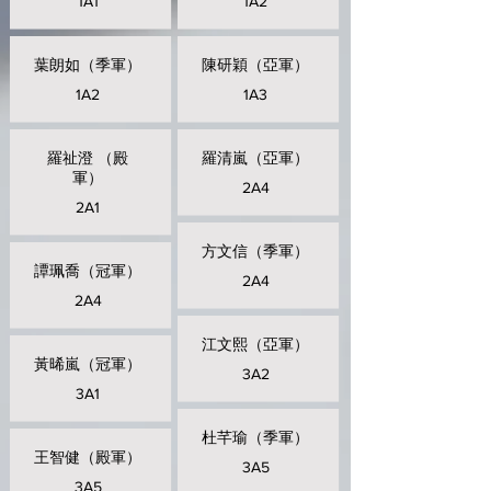
1A1
1A2
葉朗如（季軍）
陳研穎（亞軍）
1A2
1A3
羅祉澄 （殿
羅清嵐（亞軍）
軍）
2A4
2A1
方文信（季軍）
譚珮喬（冠軍）
2A4
2A4
江文熙（亞軍）
黃晞嵐（冠軍）
3A2
3A1
杜芊瑜（季軍）
王智健（殿軍）
3A5
3A5