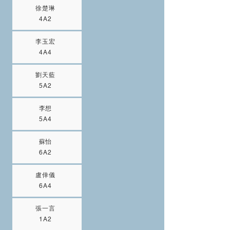
徐楚琳
4A2
李玉宏
4A4
劉天藍
5A2
李想
5A4
蘇怡
6A2
盧倖儀
6A4
張一言
1A2