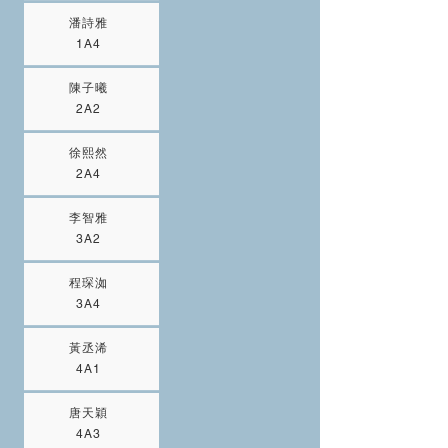
潘詩雅
1A4
陳子曦
2A2
徐熙然
2A4
李智雅
3A2
程琛洳
3A4
黃丞浠
4A1
唐天穎
4A3