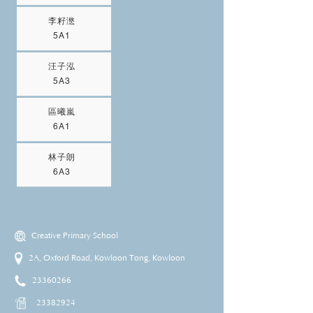
李籽滺
5A1
汪子泓
5A3
區曦嵐
6A1
林子朗
6A3
Creative Primary School
2A, Oxford Road, Kowloon Tong, Kowloon
23360266
23382924