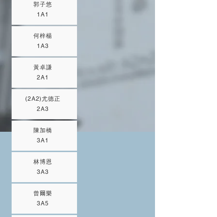
郭子悠
1A1
何梓楊
1A3
黃卓謙
2A1
(2A2)尤德正
2A3
陳加橋
3A1
林博恩
3A3
曾爾樂
3A5