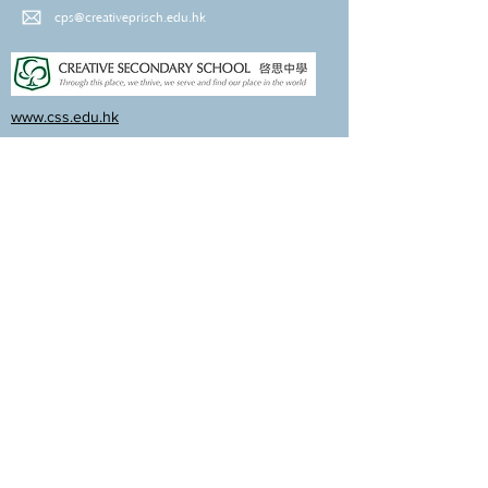
cps@creativeprisch.edu.hk
www.css.edu.hk
www.cpskg.edu.hk
內聯網
Facebook
International Baccalaureate
網上學習