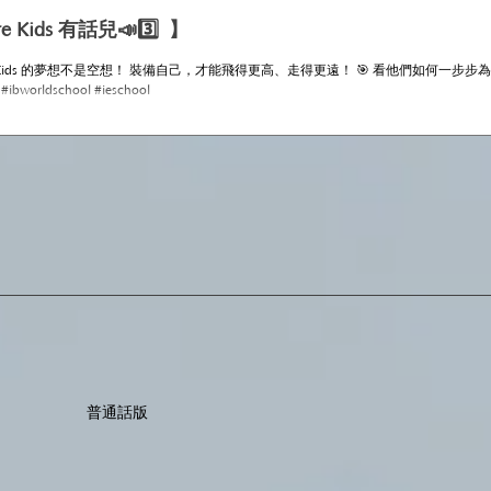
re Kids 有話兒📣3️⃣ 】
ure Kids 的夢想不是空想！ 裝備自己，才能飛得更高、走得更遠！ 🎯 看他們如何一步步為夢想鋪路啦。
#活學啓思 #ibworldschool #ieschool
​普通話版