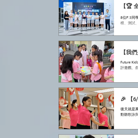
【🏆 
8位P.5
模、測試、
啓思Fut
功越級挑戰
軍｜小學組
→ 自然科
們憑藉專
【我們是
Futur
計遊戲、自
到 這便是 Fut
🎉 【
後天就是萬
動聽歌詠與
學發光發亮！🥳