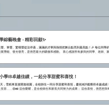
學綜藝晚會 · 精彩回顧✨
笑聲、掌聲、驚嘆聲從沒停過，滿滿的才華與熱情把舞台點亮到最高點！🎉 每位同學的
盡展潛能、發光發亮，是啓思最大的驕傲和感動。 衷心感謝所有參與的同學、老師、
晚如此動人。 暑假快樂，我們明年舞台再
思小學IB卓越佳績，一起分享甜蜜和喜悅！
那天，雪糕車直接開進校園，全校師生一同分享甜蜜和喜悅，慶祝IB評鑑獲得卓越成績
笑容……😆📸 這份榮耀，是全校師生和家長共同努力的成果； 這份喜悅，啓思想與