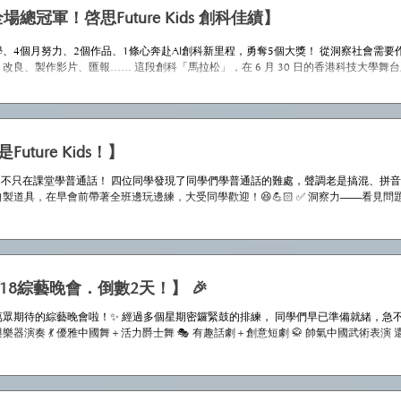
全場總冠軍！啓思Future Kids 創科佳績】
同學、4個月努力、2個作品、1條心奔赴Al創科新里程，勇奪5個大獎！ 從洞察社會
改良、製作影片、匯報…… 這段創科「馬拉松」，在 6 月 30 日的香港科技大學舞
ure Kids作為小學組代表，直接迎戰兩隊中學組總冠軍。憑著無畏無懼的啓思精神與 I
，勇奪整個賽事的最高榮譽——「中小學全場總冠軍」，一口氣橫掃 4大獎項：🎉 🤖 《ACE 
總冠軍｜社會創新冠軍｜最佳作品原型獎 ⭐️隊員：5A1 張旻韜、5A2 陳研穎、梁凱翹、謝
技賽道（小學組）季軍 ⭐️隊員：5A1 趙霂蓀、5A4 李玥彤、童嘉樹、徐方田 背後功
業的創科教學與用心的帶隊培訓，獲大會頒發「人工智能卓越教師大獎」！🎉 這份實
Future Kids！】
e Kids不只在課堂學普通話！ 四位同學發現了同學們學普通話的難處，聲調老是搞混、
製道具，在早會前帶著全班邊玩邊練，大受同學歡迎！😆💪🏻 ✅ 洞察力——看見問題
ure Kids ！🌍 #CPS #creativeprimaryschool #活學啓思 #ibworldschool #ieschool
6/18綜藝晚會．倒數2天！】 🎉
眾期待的綜藝晚會啦！✨ 經過多個星期密鑼緊鼓的排練， 同學們早已準備就緒，急不及
樂器演奏 💃 優雅中國舞＋活力爵士舞 🎭 有趣話劇＋創意短劇 🥋 帥氣中國武術表演
 #CPS #creativeprimaryschool #活學啓思 #ibworldschool #ieschool