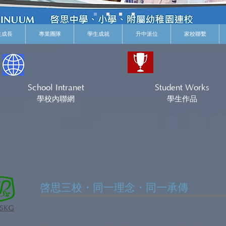
生成長
專業團隊
學生成就
升中派位
家校聯繫
School Intranet
Student Works
學校內聯網
學生作品
​啓思三校・同一理念・同一承傳
SKG