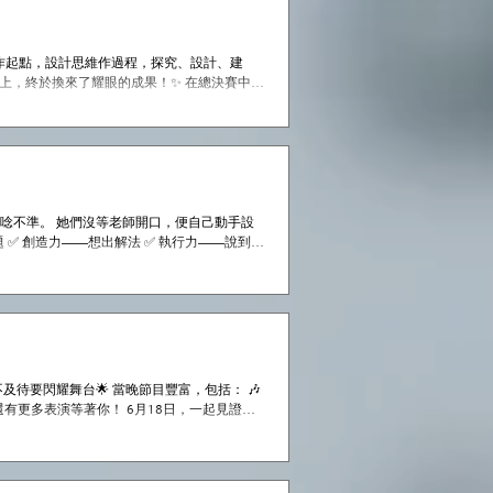
需要作起點，設計思維作過程，探究、設計、建
台上，終於換來了耀眼的成果！✨ 在總決賽中，
B 素質，他們以自信流利的對答驚艷全場，最終成
Caring Buddy》🏆 → 中小學全場總冠
晉霆 ♻️ 《智清艦 - 智能分類垃圾桶》🏆
不可沒的，還有 潘永彬主任 與 黃錦燕老師，他
至名歸的驕傲，屬於每
拼音唸不準。 她們沒等老師開口，便自己動手設
 ✅ 創造力——想出解法 ✅ 執行力——說到做
待要閃耀舞台🌟 當晚節目豐富，包括： 🎶
 還有更多表演等著你！ 6月18日，一起見證同