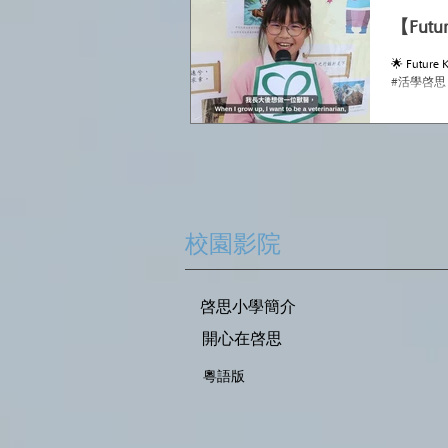
【Futu
🌟 Fut
校園影院
啓思小學簡介
開心在啓思
​粵語版