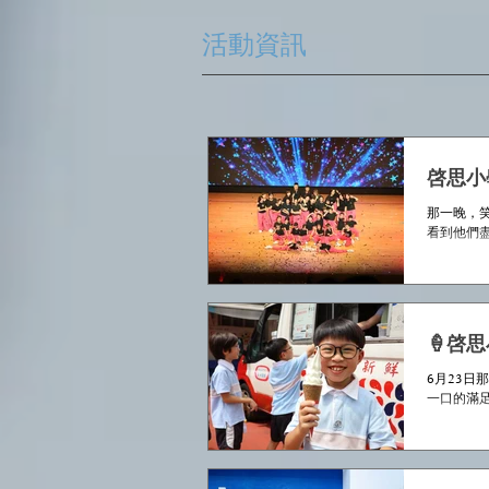
活動資訊
啓思小
那一晚，
看到他們
🍦啓
6月23日
一口的滿足