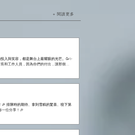
+ 閱讀更多
投入與笑容，都是舞台上最耀眼的光芒。🥳✨
家長和工作人員，因為你們的付出，讓那個夜
聚！🌟 #CPS #creativeprimaryschool #活學啓思 #ibworldschool #ieschool
！🎉 排隊時的期待、拿到雪糕的驚喜、咬下第
每一位分享！🎉