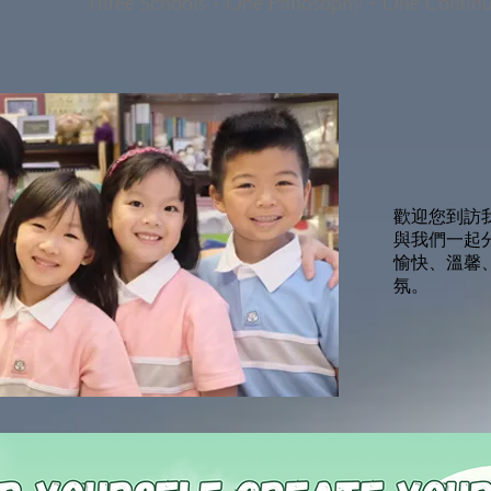
Three Schools・One Philosophy・One Contin
歡迎您到訪
與我們一起
愉快、溫馨
氛。