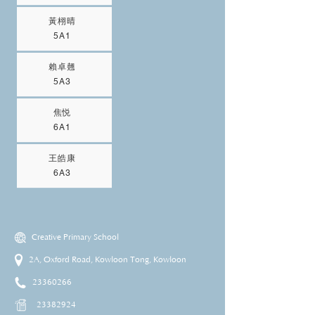
黃栩晴
5A1
賴卓翹
5A3
焦悦
6A1
王皓康
6A3
Creative Primary School
2A, Oxford Road, Kowloon Tong, Kowloon
23360266
23382924