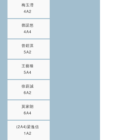
梅玉瀅
4A2
鄧諾悠
4A4
曾鎧淇
5A2
王藝臻
5A4
徐蔚誠
6A2
莫家朗
6A4
(2A4)梁逸信
1A2