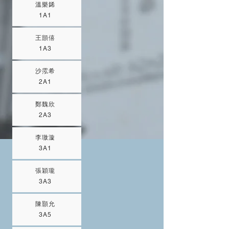
溫樂䤭
1A1
王顗僖
1A3
沙霐希
2A1
鄭魏欣
2A3
李璈漩
3A1
張穎瓏
3A3
陳顥允
3A5