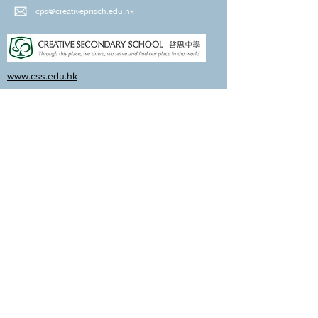
cps@creativeprisch.edu.hk
www.css.edu.hk
www.cpskg.edu.hk
內聯網
Facebook
International Baccalaureate
網上學習