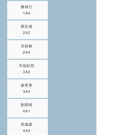
陳靖行
1A4
蔡欣蒨
2A2
甘皓銘
2A4
司徒鉉堃
3A2
葉哲東
3A4
劉雨晴
4A1
馬逸庭
4A3