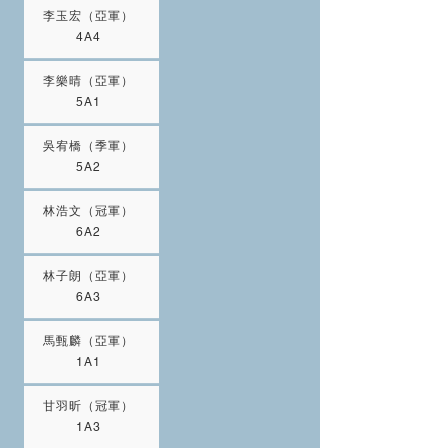
李玉宏（亞軍）
4A4
李樂晴（亞軍）
5A1
吳宥橋（季軍）
5A2
林浩文（冠軍）
6A2
林子朗（亞軍）
6A3
馬甄麟（亞軍）
1A1
甘羽昕（冠軍）
1A3