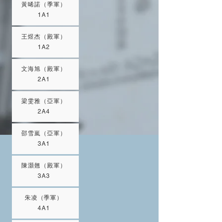
黃晞諾（季軍）
1A1
王煜杰（殿軍）
1A2
文海旭（殿軍）
2A1
梁雯雅（亞軍）
2A4
邵雪嵐（亞軍）
3A1
陳灝翹（殿軍）
3A3
朱凌（季軍）
4A1