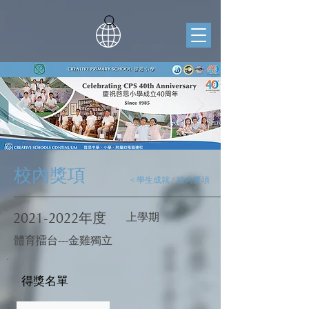
校內獎項
< 學生成就 / 校內獎項
2021-2022
年度
上學期
體育擂台---金雞獨立
得獎名單