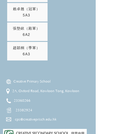
賴卓翹（冠軍）
5A3
張墊銥（殿軍）
6A2
趙穎桐（季軍）
6A3
Creative Primary School
2A, Oxford Road, Kowloon Tong, Kowloon
23360266
23382924
cps@creativeprisch.edu.hk