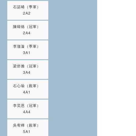
石諾晞（季軍）
2A2
陳暐烙（冠軍）
2A4
李璈漩（季軍）
3A1
梁舒雅（冠軍）
3A4
石心瑜（殿軍）
4A1
李旲恩（冠軍）
4A4
吳宥樺（殿軍）
5A1