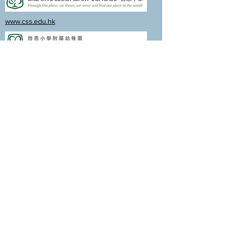
www.css.edu.hk
www.cpskg.edu.hk
內聯網
Facebook
International Baccalaureate
網上學習