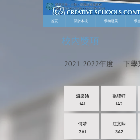
首頁
關於本校
學術發展
學
校內獎項
2021-2022年度
下學
溫樂䤭
張瑋軒
1A1
1A2
何靖
江文熙
3A1
3A2