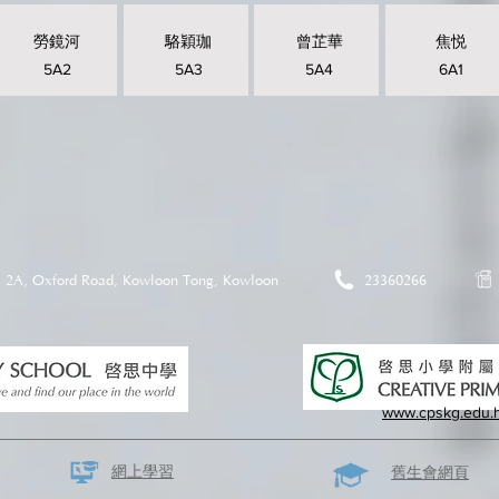
勞鏡河
駱穎珈
曾芷華
焦悦
5A2
5A3
5A4
6A1
2A, Oxford Road, Kowloon Tong, Kowloon
23360266
www.cpskg.edu.
網上學習
​舊生會網頁