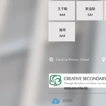
王子毅
黃溢朗
4A4
5A1
施琅
6A4
Creative Primary School
www.css.edu.hk
內聯網