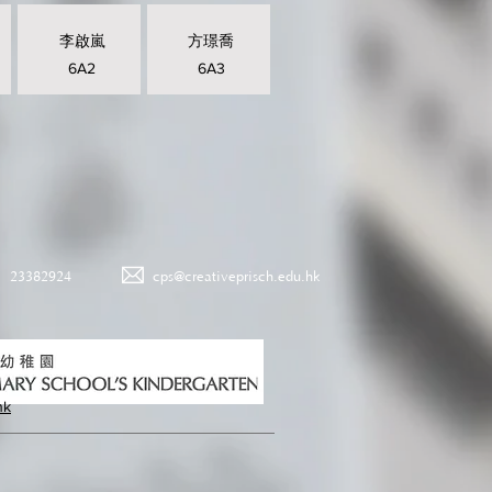
李啟嵐
方璟喬
6A2
6A3
23382924
cps@creativeprisch.edu.hk
hk