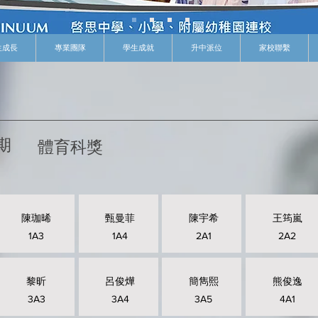
生成長
專業團隊
學生成就
升中派位
家校聯繫
期
體育科獎
陳珈晞
甄曼菲
陳宇希
王筠嵐
1A3
1A4
2A1
2A2
黎昕
呂俊燁
簡雋熙
熊俊逸
3A3
3A4
3A5
4A1