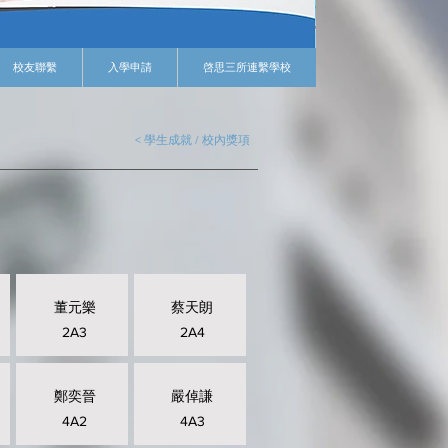
校友聯繫
入學申請
啓思三所連繫學校
< 學生成就 / 校內獎項
董元樂
蔡天朗
2A3
2A4
鄭奕晉
嚴倬謙
4A2
4A3