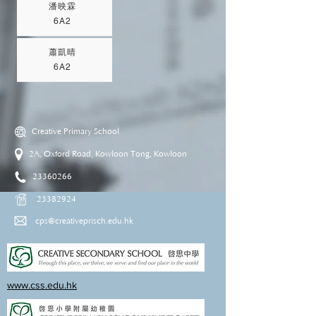
潘映霖
6A2
蕭凱晴
6A2
Creative Primary School
2A, Oxford Road, Kowloon Tong, Kowloon
23360266
23382924
cps@creativeprisch.edu.hk
www.css.edu.hk