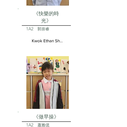
《快樂的時
光》
1A2
郭崇睿
Kwok Ethan Shun Yui
《做早操》
1A2
蕭雅偲