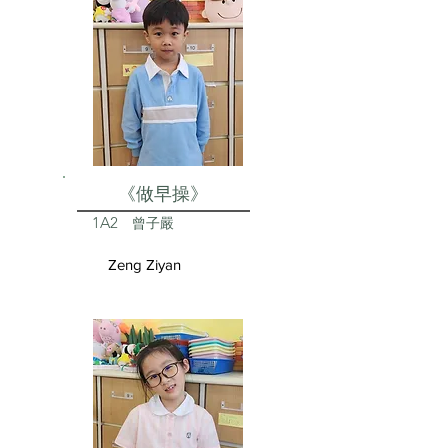
《做早操》
1A2
曾子嚴
Zeng Ziyan