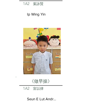
1A2
葉詠賢
Ip Wing Yin
《做早操》
1A2
宣以律
Seun E Lut Andrea