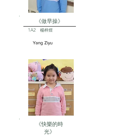
《做早操》
1A2
楊梓煜
Yang Ziyu
《快樂的時
光》