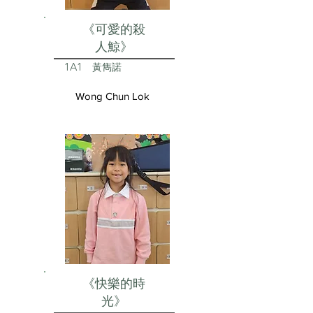
《可愛的殺
人鯨》
1A1
黃雋諾
Wong Chun Lok
《快樂的時
光》