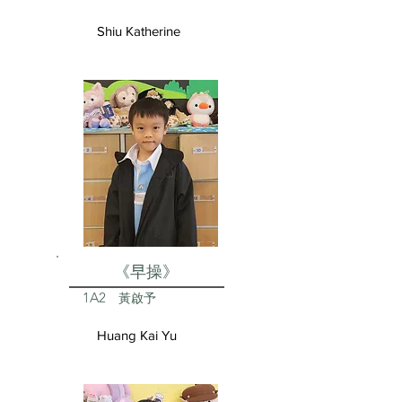
Shiu Katherine
《早操》
1A2
黃啟予
Huang Kai Yu