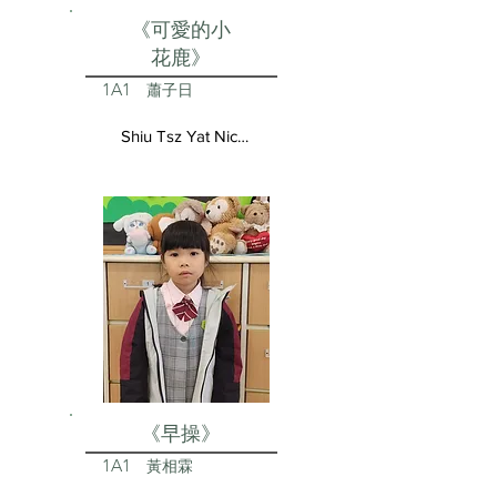
《可愛的小
花鹿》
1A1
蕭子日
Shiu Tsz Yat Nicolas
《早操》
1A1
黃相霖