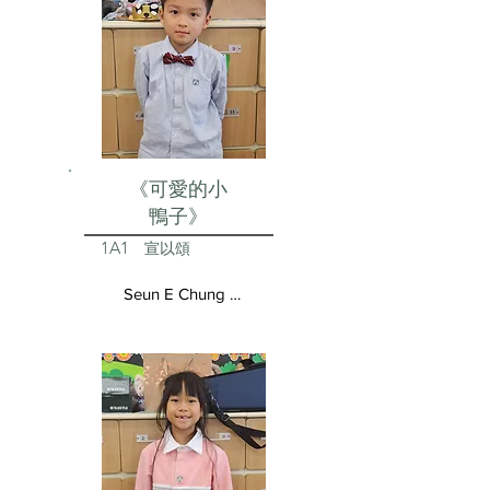
《可愛的小
鴨子》
1A1
宣以頌
Seun E Chung Aston