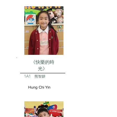
《快樂的時
光》
1A1
熊智妍
Hung Chi Yin