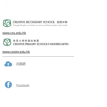
23382924
cps@creativeprisch.edu.hk
www.css.edu.hk
www.cpskg.edu.hk
內聯網
Facebook
International Baccalaureate