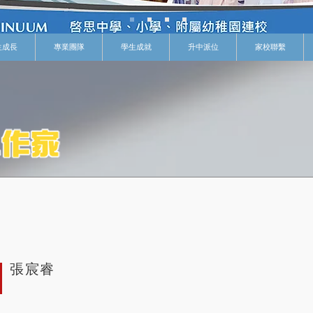
生成長
專業團隊
學生成就
升中派位
家校聯繫
張宸睿