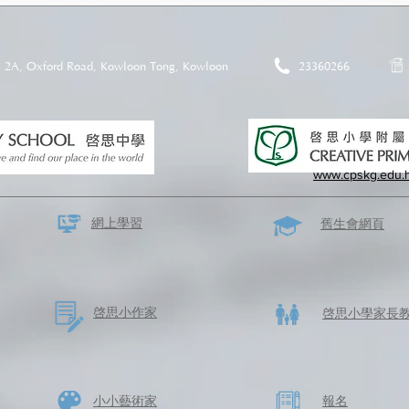
2A, Oxford Road, Kowloon Tong, Kowloon
23360266
www.cpskg.edu.
網上學習
​舊生會網頁
啓思​小作家
​啓思小學家長
​小小藝術家
​報名