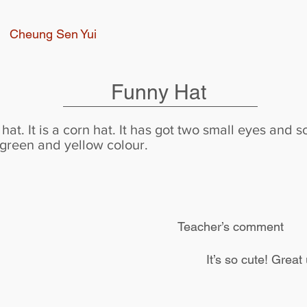
Cheung Sen Yui
Funny Hat
hat. It is a corn hat. It has got two small eyes and 
 green and yellow colour.
Teacher’s comment
It’s so cute! Great