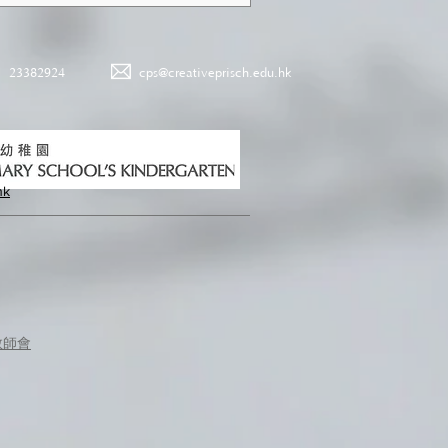
23382924
cps@creativeprisch.edu.hk
hk
教師會