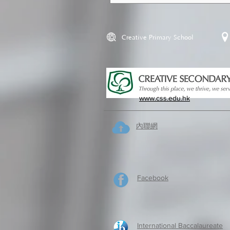
Creative Primary School
www.css.edu.hk
內聯網
Facebook
International Baccalaureate