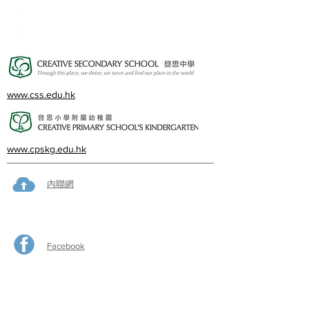
23382924
cps@creativeprisch.edu.hk
www.css.edu.hk
www.cpskg.edu.hk
內聯網
Facebook
International Baccalaureate