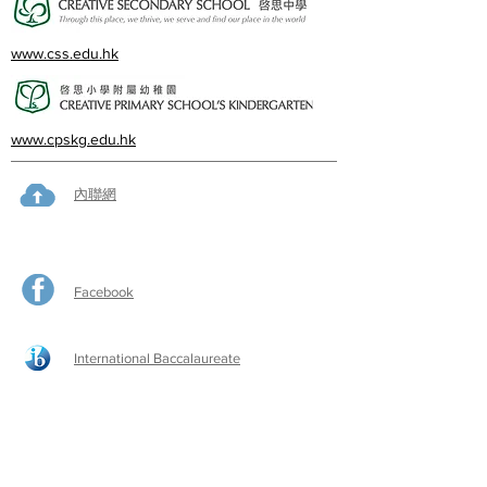
www.css.edu.hk
www.cpskg.edu.hk
內聯網
Facebook
International Baccalaureate
網上學習