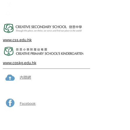
23382924
cps@creativeprisch.edu.hk
www.css.edu.hk
www.cpskg.edu.hk
內聯網
Facebook
International Baccalaureate