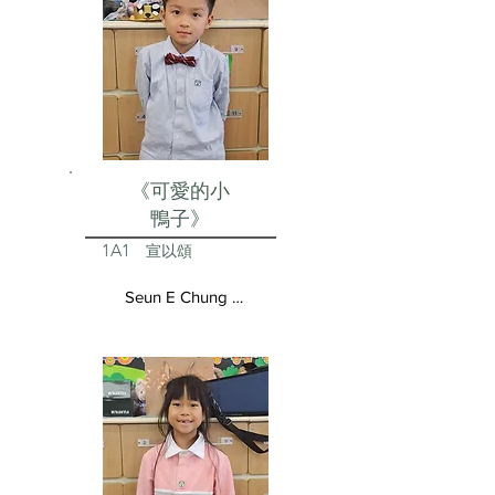
《可愛的小
鴨子》
1A1
宣以頌
Seun E Chung Aston