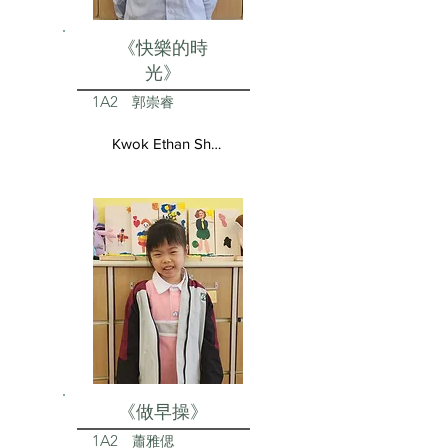
《快樂的時
光》
1A2
郭崇睿
Kwok Ethan Shun Yui
《做早操》
1A2
蕭雅偲