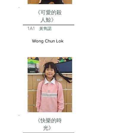
《可愛的殺
人鯨》
1A1
黃雋諾
Wong Chun Lok
《快樂的時
光》