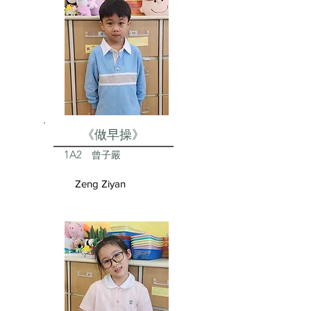
《做早操》
1A2
曾子嚴
Zeng Ziyan