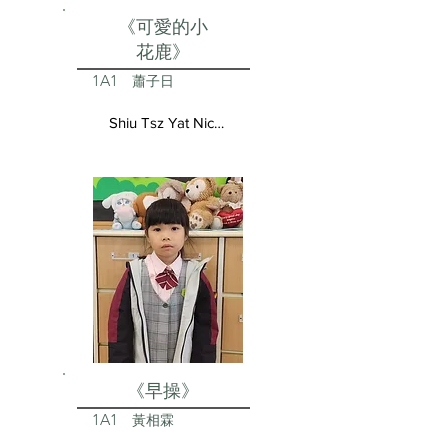
《可愛的小
花鹿》
1A1
蕭子日
Shiu Tsz Yat Nicolas
《早操》
1A1
黃相霖