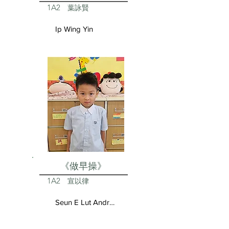
1A2
葉詠賢
Ip Wing Yin
《做早操》
1A2
宣以律
Seun E Lut Andrea