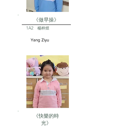
《做早操》
1A2
楊梓煜
Yang Ziyu
《快樂的時
光》