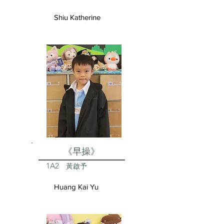
Shiu Katherine
《早操》
1A2
黃啟予
Huang Kai Yu