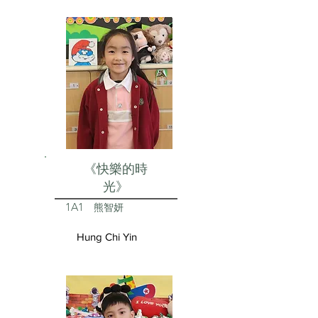
《快樂的時
光》
1A1
熊智妍
Hung Chi Yin