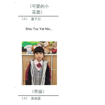
《可愛的小
花鹿》
1A1
蕭子日
Shiu Tsz Yat Nicolas
《早操》
1A1
黃相霖