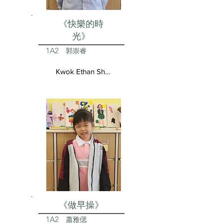
《快樂的時
光》
1A2
郭崇睿
Kwok Ethan Shun Yui
《做早操》
1A2
蕭雅偲