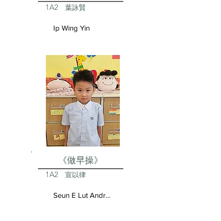
1A2
葉詠賢
Ip Wing Yin
《做早操》
1A2
宣以律
Seun E Lut Andrea