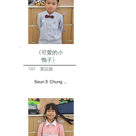
《可愛的小
鴨子》
1A1
宣以頌
Seun E Chung Aston