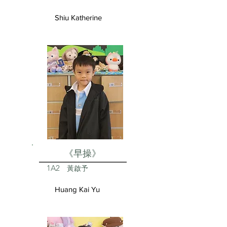
Shiu Katherine
《早操》
1A2
黃啟予
Huang Kai Yu