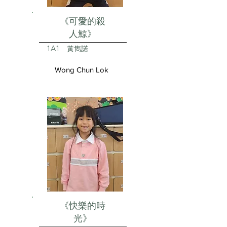
《可愛的殺
人鯨》
1A1
黃雋諾
Wong Chun Lok
《快樂的時
光》