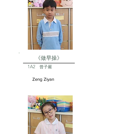
《做早操》
1A2
曾子嚴
Zeng Ziyan