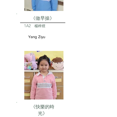
《做早操》
1A2
楊梓煜
Yang Ziyu
《快樂的時
光》