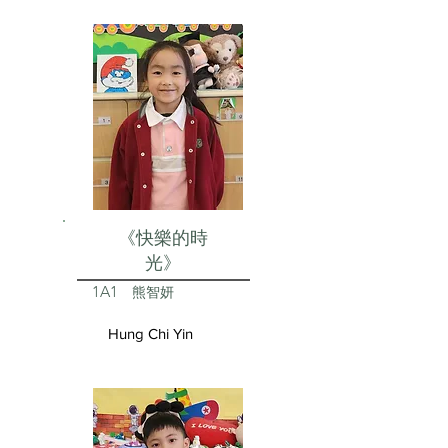
《快樂的時
光》
1A1
熊智妍
Hung Chi Yin