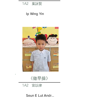
1A2
葉詠賢
Ip Wing Yin
《做早操》
1A2
宣以律
Seun E Lut Andrea