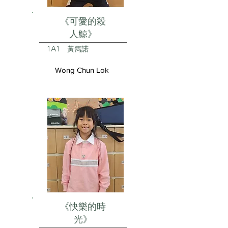
《可愛的殺
人鯨》
1A1
黃雋諾
Wong Chun Lok
《快樂的時
光》