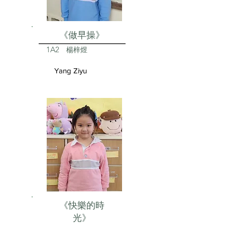
《做早操》
1A2
楊梓煜
Yang Ziyu
《快樂的時
光》