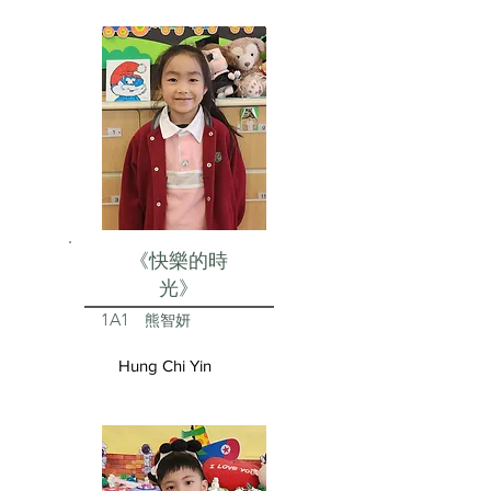
《快樂的時
光》
1A1
熊智妍
Hung Chi Yin