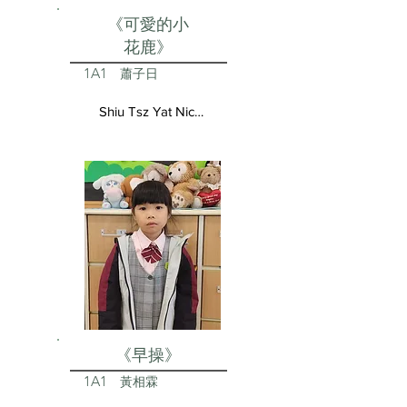
《可愛的小
花鹿》
1A1
蕭子日
Shiu Tsz Yat Nicolas
《早操》
1A1
黃相霖