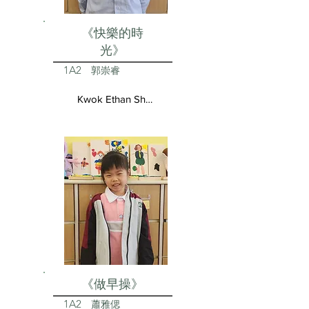
《快樂的時
光》
1A2
郭崇睿
Kwok Ethan Shun Yui
《做早操》
1A2
蕭雅偲