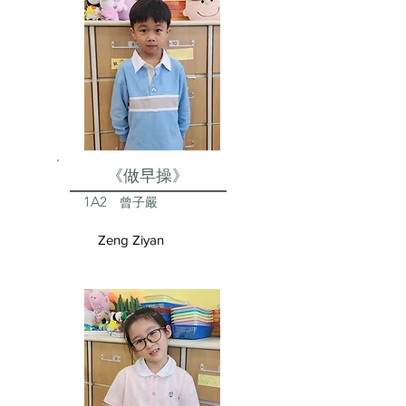
《做早操》
1A2
曾子嚴
Zeng Ziyan