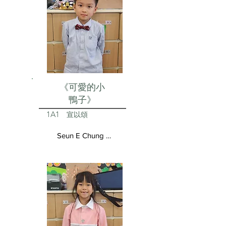
《可愛的小
鴨子》
1A1
宣以頌
Seun E Chung Aston