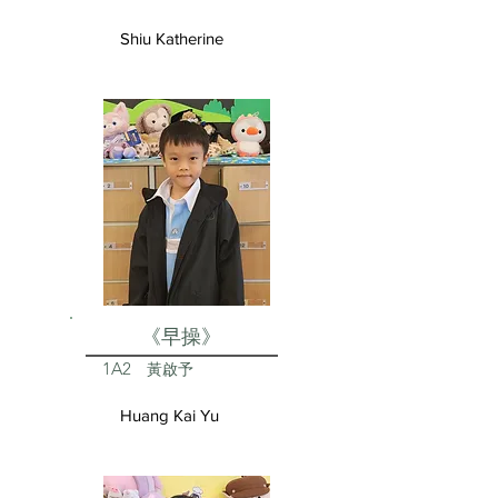
Shiu Katherine
《早操》
1A2
黃啟予
Huang Kai Yu