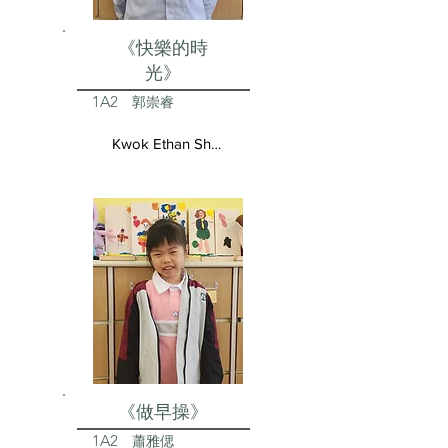
《快樂的時
光》
1A2
郭崇睿
Kwok Ethan Shun Yui
《做早操》
1A2
蕭雅偲