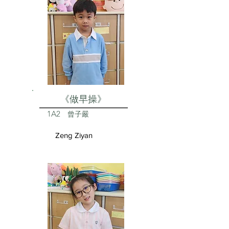
《做早操》
1A2
曾子嚴
Zeng Ziyan