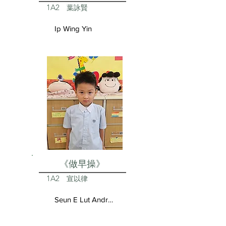
1A2
葉詠賢
Ip Wing Yin
《做早操》
1A2
宣以律
Seun E Lut Andrea