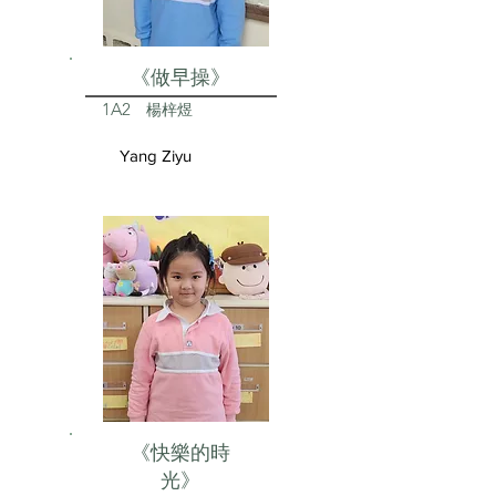
《做早操》
1A2
楊梓煜
Yang Ziyu
《快樂的時
光》