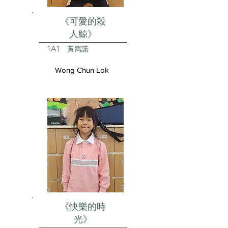
《可愛的殺
人鯨》
1A1
黃雋諾
Wong Chun Lok
《快樂的時
光》