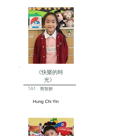
《快樂的時
光》
1A1
熊智妍
Hung Chi Yin