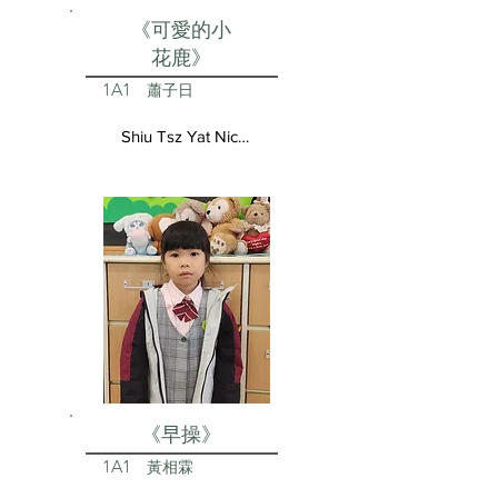
《可愛的小
花鹿》
1A1
蕭子日
Shiu Tsz Yat Nicolas
《早操》
1A1
黃相霖