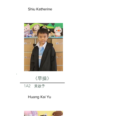
Shiu Katherine
《早操》
1A2
黃啟予
Huang Kai Yu