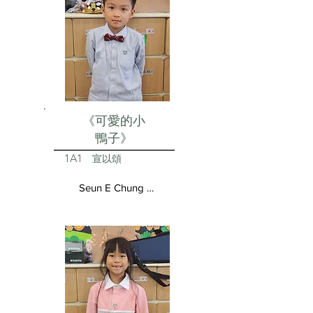
《可愛的小
鴨子》
1A1
宣以頌
Seun E Chung Aston