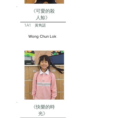
《可愛的殺
人鯨》
1A1
黃雋諾
Wong Chun Lok
《快樂的時
光》