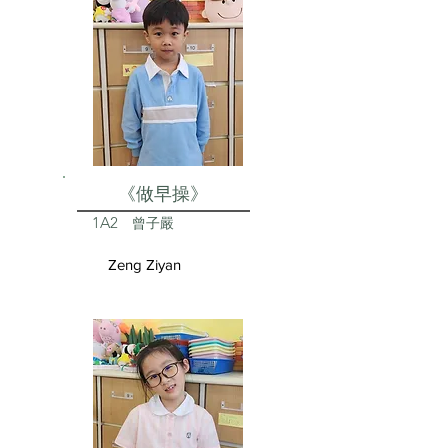
《做早操》
1A2
曾子嚴
Zeng Ziyan