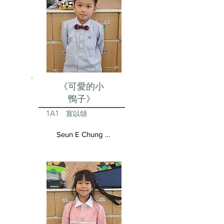
《可愛的小
鴨子》
1A1
宣以頌
Seun E Chung Aston