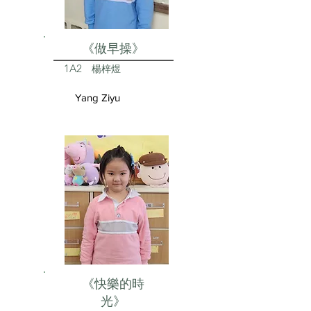
《做早操》
1A2
楊梓煜
Yang Ziyu
《快樂的時
光》