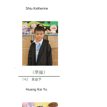
Shiu Katherine
《早操》
1A2
黃啟予
Huang Kai Yu