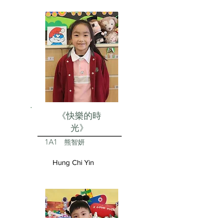
《快樂的時
光》
1A1
熊智妍
Hung Chi Yin