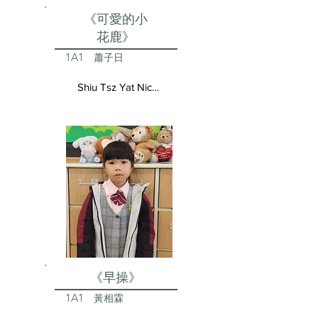
《可愛的小
花鹿》
1A1
蕭子日
Shiu Tsz Yat Nicolas
《早操》
1A1
黃相霖