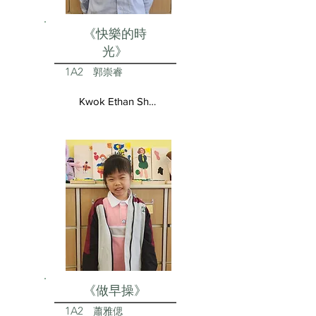
《快樂的時
光》
1A2
郭崇睿
Kwok Ethan Shun Yui
《做早操》
1A2
蕭雅偲