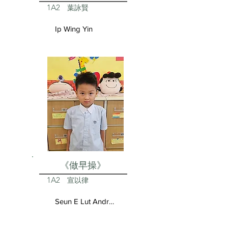
1A2
葉詠賢
Ip Wing Yin
《做早操》
1A2
宣以律
Seun E Lut Andrea