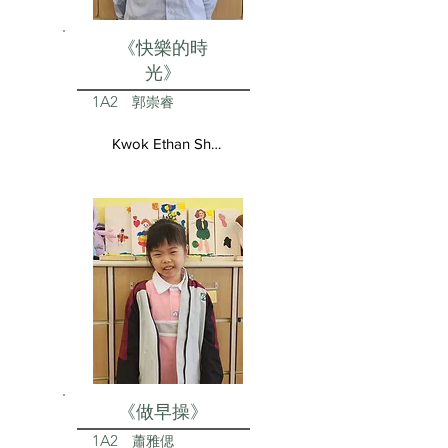
《快樂的時
光》
1A2
郭崇睿
Kwok Ethan Shun Yui
《做早操》
1A2
蕭雅偲