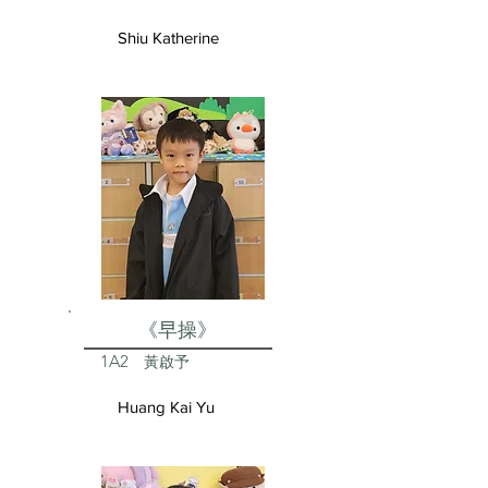
Shiu Katherine
《早操》
1A2
黃啟予
Huang Kai Yu