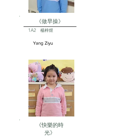
《做早操》
1A2
楊梓煜
Yang Ziyu
《快樂的時
光》