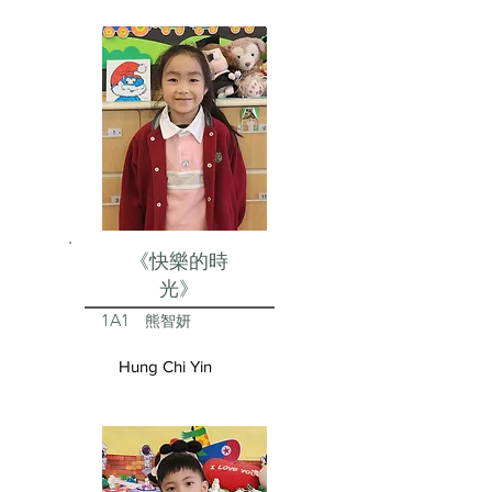
《快樂的時
光》
1A1
熊智妍
Hung Chi Yin