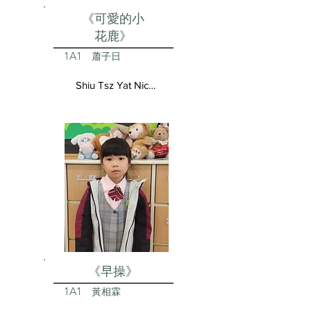
《可愛的小
花鹿》
1A1
蕭子日
Shiu Tsz Yat Nicolas
《早操》
1A1
黃相霖