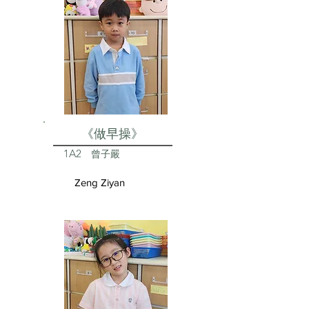
《做早操》
1A2
曾子嚴
Zeng Ziyan