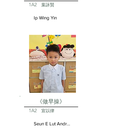
1A2
葉詠賢
Ip Wing Yin
《做早操》
1A2
宣以律
Seun E Lut Andrea