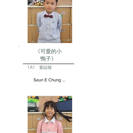
《可愛的小
鴨子》
1A1
宣以頌
Seun E Chung Aston