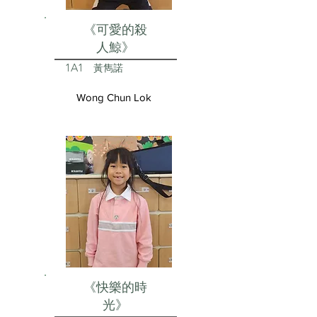
《可愛的殺
人鯨》
1A1
黃雋諾
Wong Chun Lok
《快樂的時
光》