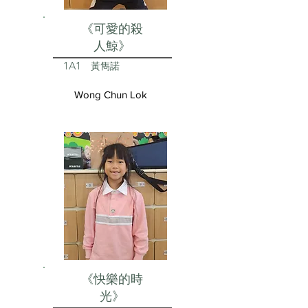
《可愛的殺
人鯨》
1A1
黃雋諾
Wong Chun Lok
《快樂的時
光》