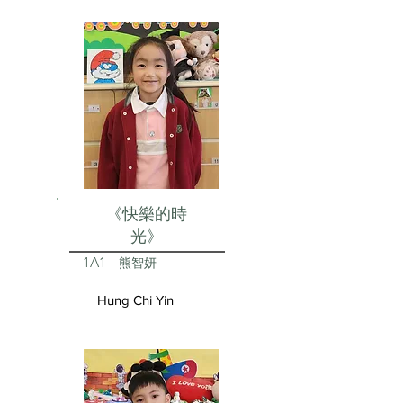
《快樂的時
光》
1A1
熊智妍
Hung Chi Yin