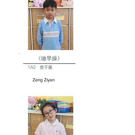
《做早操》
1A2
曾子嚴
Zeng Ziyan