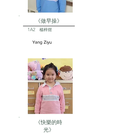
《做早操》
1A2
楊梓煜
Yang Ziyu
《快樂的時
光》