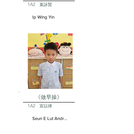
1A2
葉詠賢
Ip Wing Yin
《做早操》
1A2
宣以律
Seun E Lut Andrea