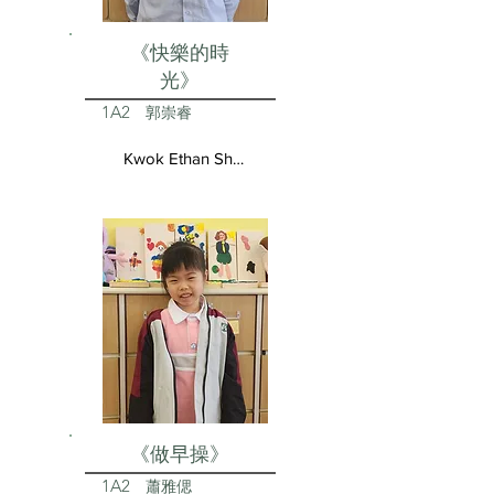
《快樂的時
光》
1A2
郭崇睿
Kwok Ethan Shun Yui
《做早操》
1A2
蕭雅偲