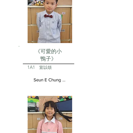
《可愛的小
鴨子》
1A1
宣以頌
Seun E Chung Aston