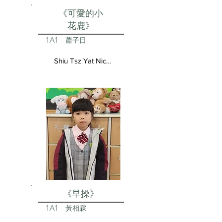
《可愛的小
花鹿》
1A1
蕭子日
Shiu Tsz Yat Nicolas
《早操》
1A1
黃相霖