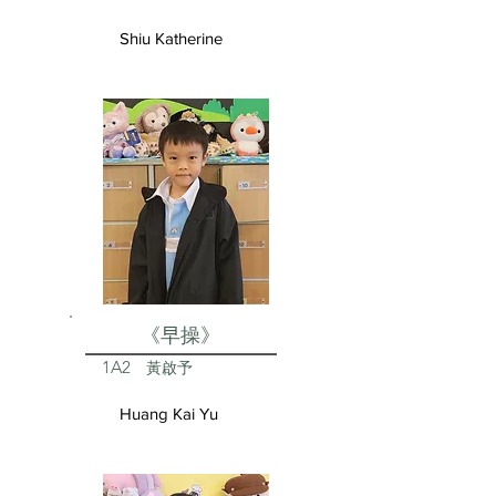
Shiu Katherine
《早操》
1A2
黃啟予
Huang Kai Yu