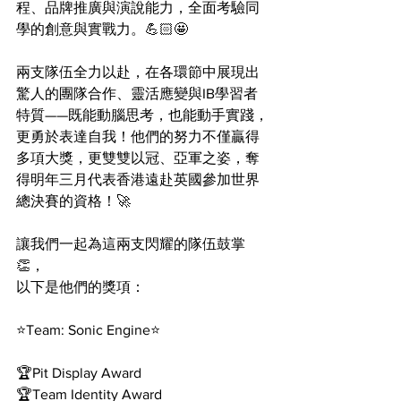
程、品牌推廣與演說能力，全面考驗同
學的創意與實戰力。💪🏻🤩
兩支隊伍全力以赴，在各環節中展現出
驚人的團隊合作、靈活應變與IB學習者
特質——既能動腦思考，也能動手實踐，
更勇於表達自我！他們的努力不僅贏得
多項大獎，更雙雙以冠、亞軍之姿，奪
得明年三月代表香港遠赴英國參加世界
總決賽的資格！🚀
讓我們一起為這兩支閃耀的隊伍鼓掌 
👏，
以下是他們的獎項：
⭐️Team: Sonic Engine⭐️
🏆Pit Display Award
🏆Team Identity Award