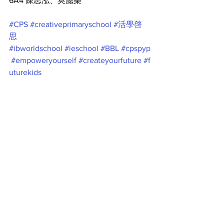
6A4 陳志泓、莫懿樂
#CPS
#creativeprimaryschool
#活學啓
思
#ibworldschool
#ieschool
#BBL
#cpspyp
#empoweryourself
#createyourfuture
#f
uturekids