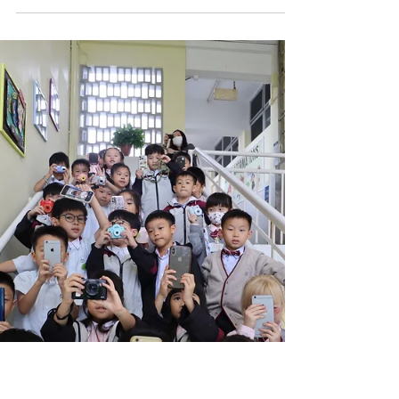
修練：靜心、探索、自
主！】
🔇 學會「靜音魔法」 在圖書館不但保持安靜，更學
會溫柔翻頁——愛護書籍，互相分享。 ✨安靜的閱讀
時間 在書海中自由探索，體驗沉浸閱讀的樂趣。 🤖
解鎖「借閱小達人」成就 學會操作自助借書機、搜
尋書籍資訊！慢慢成為能獨立完成借閱的小能手。
感謝各位家長的同行，讓同學們的閱讀之旅更添快
樂。🥰 #CPS #creativeprimaryschool #活學啓思
#ibworldschool #ieschool #BBL #cpspyp
#empoweryourself #createyourfuture #futurekids