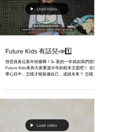
順利有序！🤝 更非常榮幸邀請到香港游泳隊代表 —
劉紹宇先生擔任主禮嘉賓，為孩子們帶來鼓勵和力
量！🌟 #CPS #creativeprimaryschool #活學啓思
#ibworldschool #ieschool #BBL #cpspyp
#empoweryourself #createyourfuture #futurekids
Load video
Future Kids 有話兒📣1️⃣
啓思祝各位新年快樂啊！🥳 新的一年就由我們啓思
Future Kids來與大家重溫今年的校本主題吧！ 在同
學心目中，怎樣才能裝備自己，成就未來？ 怎樣才
能成為Future Kids呢?🤩 #CPS
#creativeprimaryschool #活學啓思 #ibworldschool
#ieschool #BBL #cpspyp #empoweryourself
#createyourfuture #futurekids