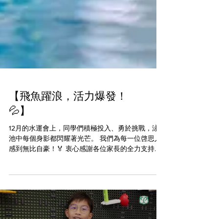
【飛魚躍浪，活力爆發！
💦】
12月的水運會上，同學們積極投入、勇於挑戰，泳
池中每個身影都閃耀著光芒。 我們為每一位啓思人
感到無比自豪！🏅 衷心感謝各位家長的全力支持與
熱情打氣，你們的歡呼與鼓勵讓整個水運會的氛圍
更加熱烈、溫馨。❤️ 特別鳴謝我們的啓思小幫手
——童軍與小女童軍成員們，你們的幫忙讓活動更加