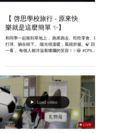
【 啓思學校旅行 - 原來快
樂就是這麼簡單 ✨】
和同學一起衝到草地上， 跑來跑去、吃吃零食、打
打球、躺在樹下。 陽光很溫暖，風很舒服。🍃 回頭
一看， 每個人都洋溢着燦爛的笑容！✨😆 #CPS
#creativeprimaryschool #活學啓思 #ibworldschool
#ieschool #BBL #cpspyp #empoweryourself
#createyourfuture #futurekids
Load video