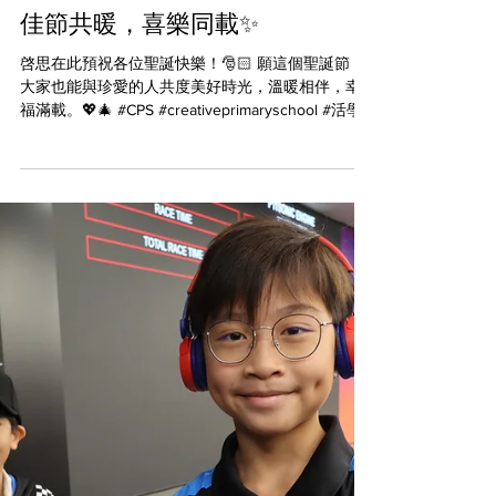
佳節共暖，喜樂同載✨
啓思在此預祝各位聖誕快樂！🎅🏻 願這個聖誕節，
大家也能與珍愛的人共度美好時光，溫暖相伴，幸
福滿載。💖🎄 #CPS #creativeprimaryschool #活學
啓思 #ibworldschool #ieschool #BBL #cpspyp
#empoweryourself #createyourfuture #futurekids