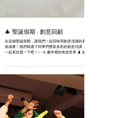
Load video
🎄 聖誕假期 · 創意回顧
在這個聖誕假期，讓我們一起回味用創意澆灌的暑
假成果！我們精選了同學們豐富多彩的創意功課，
一起來欣賞一下吧！✨ 🎨 畫作裡的奇想世界 🧳 旅
行遊記中的探索腳印 🗣️ 學習日記的點滴進步 🏠 家
庭趣事的溫馨記錄 這些不單是功課，而是孩子們探
索自我、連接世界、表達情感的地方。每一份都是
獨一無二的創作和探索記錄。✨ #CPS
#creativeprimaryschool #活學啓思 #ibworldschool
#ieschool #BBL #cpspyp #empoweryourself
#createyourfuture #futurekids