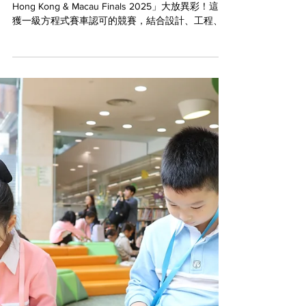
【 Future Kids 榮耀時刻✨
｜啓思橫掃STEM賽道，奪
冠亞進軍世界賽！】
上週，12位的「啓思小工程師」在「STEM Racing
Hong Kong & Macau Finals 2025」大放異彩！這項
獲一級方程式賽車認可的競賽，結合設計、工程、
品牌推廣與演說能力，全面考驗同學的創意與實戰
力。💪🏻🤩 兩支隊伍全力以赴，在各環節中展現出
驚人的團隊合作、靈活應變與IB學習者特質——既能
動腦思考，也能動手實踐，更勇於表達自我！他們
的努力不僅贏得多項大獎，更雙雙以冠、亞軍之
姿，奪得明年三月代表香港遠赴英國參加世界總決
賽的資格！🚀 讓我們一起為這兩支閃耀的隊伍鼓掌
👏， 以下是他們的獎項： ⭐️Team: Sonic Engine⭐️
🏆Pit Display Award 🏆Team Identity Award 🏆
Verbal Presentation Award 🥈Overall 1st Runner Up
隊員： 5A1 張旻韜、黃晞諾 5A2 謝晉霆 6A1 張恩月
6A2 李梓齊、謝晉禧 ⭐️Team: Lightning Engine⭐️ 🏆
Fastest Car Award 🏆Best E