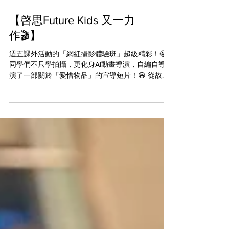
【啓思Future Kids 又一力
作🎬】
週五課外活動的「網紅攝影體驗班」超級精彩！🤩
同學們不只學拍攝，更化身AI動畫導演，自編自導自
演了一部關於「愛惜物品」的宣導短片！😆 從故事
構思到角色設計，從AI生成動畫到配音配樂，同學們
親手實踐： ✨ 用AI工具創造會說話、有表情的書
包、外套 ✨ 分工錄音、選曲、加特效，賦予作品生
命力 ✨ 設計字幕與對白，學習用故事傳遞責任心 以
創意和科技，說一個關於責任和珍惜的故事💖 #CPS
#creativeprimaryschool #活學啓思 #ibworldschool
#ieschool #BBL #cpspyp #empoweryourself
#createyourfuture #futurekids