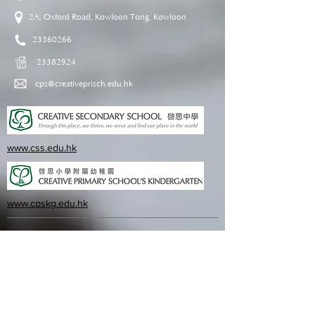
2A, Oxford Road, Kowloon Tong, Kowloon
23360266
23382924
cps@creativeprisch.edu.hk
www.css.edu.hk
www.cpskg.edu.hk
Intranet
Facebook