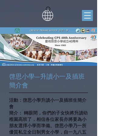
啓思小學—升讀小一及插班
簡介會
活動：啓思小學升讀小一及插班生簡介
會
簡介： 轉眼間，你們的子女快將升讀幼
稚園高班了，相信各位家長亦將要為小
朋友選擇小學而準備。啓思小學乃一所
優質私立全日制男女小學，自一九八五