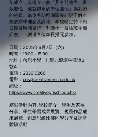
年成立，以建立一個「具有前瞻力、富
啟發性、成就超卓的學習園地」為我們
的抱負。為使各幼稚園家長能更了解本
校的辦學理念及課程，本校特定於下列
日期及時間舉行「升讀小一及插班生簡
介會」，誠邀各位家長撥冗參加。
日期：2025年6月7日（六）
時間：13:00 - 15:30
地址：啓思小學 九龍九龍塘牛津道2
號A
電話：2336 0266
電郵：
cps@creativeprisch.edu.hk
網址：
https://www.creativeprisch.edu.hk/
精彩活動內容: 學校簡介、學生及家長
分享、學生學習成果展覽、視藝作品成
果展覽、創意思維比賽同學分享及課堂
體驗活動