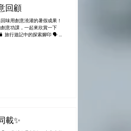
創意回顧
起回味用創意澆灌的暑假成果！
的創意功課，一起來欣賞一下
 旅行遊記中的探索腳印 🗣️ 學
趣事的溫馨記錄 這些不單是功
連接世界、表達情感的地方。每
記錄。✨ #CPS
#ieschool
elf #createyourfuture
同載✨