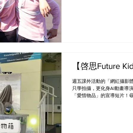
#empoweryourself #createyou
【啓思Future K
週五課外活動的「網紅攝影體
只學拍攝，更化身AI動畫導
「愛惜物品」的宣導短片！😆
生成動畫到配音配樂，同學們親
說話、有表情的書包、外套 
予作品生命力 ✨ 設計字幕
創意和科技，說一個關於責任和
#creativeprimaryschool #活學啓思 #ibworldschool 