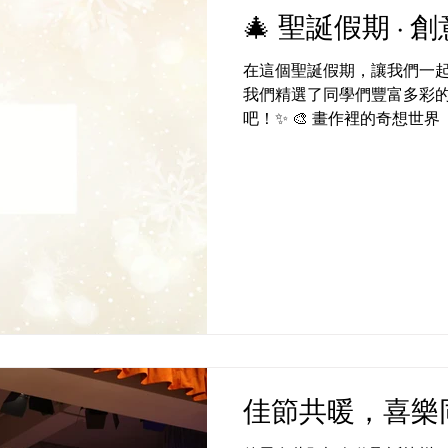
🎄 聖誕假期 · 
在這個聖誕假期，讓我們一
我們精選了同學們豐富多彩
吧！✨ 🎨 畫作裡的奇想世界 
習日記的點滴進步 🏠 家庭
課，而是孩子們探索自我、
一份都是獨一無二的創作和探索
#creativeprimaryschool #活學啓思 #ibworldschool 
#BBL #cpspyp #empoweryours
#futurekids
佳節共暖，喜樂