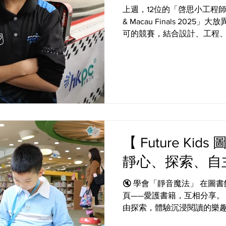
上週，12位的「啓思小工程師」在「S
& Macau Finals 20
可的競賽，結合設計、工程
驗同學的創意與實戰力。💪
節中展現出驚人的團隊合作、
能動腦思考，也能動手實踐
不僅贏得多項大獎，更雙雙
代表香港遠赴英國參加世界總
這兩支閃耀的隊伍鼓掌 👏， 以
Sonic Engine⭐️ 🏆Pit Displa
🏆Verbal Presentation Awar
【 Future Ki
5A1 張旻韜、黃晞諾 5A2 謝
晉禧 ⭐️Team: Lightning Engin
靜心、探索、自
E
🔇 學會「靜音魔法」 在
頁——愛護書籍，互相分享。
由探索，體驗沉浸閱讀的樂趣。
學會操作自助借書機、搜尋