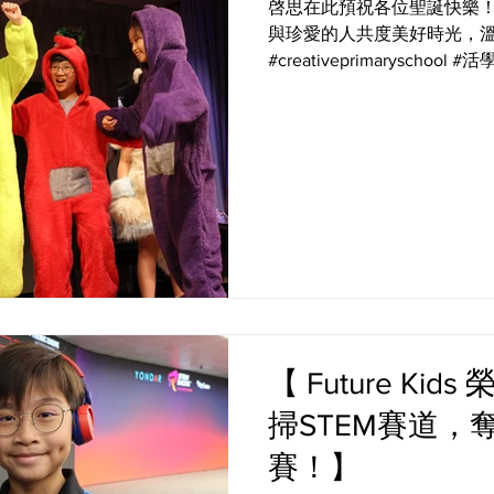
啓思在此預祝各位聖誕快樂！
與珍愛的人共度美好時光，溫暖
#creativeprimaryschool #活學啓思 #ibworldschool 
#BBL #cpspyp #empoweryours
#futurekids
【 Future Ki
掃STEM賽道，
賽！】