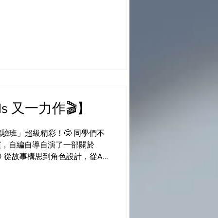
rfuture #futurekids
ids 又一力作🎬】
驗班」超級精彩！🤩 同學們不
演，自編自導自演了一部關於
 從故事構思到角色設計，從AI
手實踐： ✨ 用AI工具創造會
✨ 分工錄音、選曲、加特效，賦
與對白，學習用故事傳遞責任心 以
珍惜的故事💖 #CPS
#ieschool