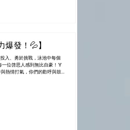
elf #createyourfuture
力爆發！💦】
極投入、勇於挑戰，泳池中每個
每一位啓思人感到無比自豪！🏅
持與熱情打氣，你們的歡呼與鼓
烈、溫馨。❤️ 特別鳴謝我們的
童軍成員們，你們的幫忙讓活動更
邀請到香港游泳隊代表 — 劉紹宇
來鼓勵和力量！🌟 #CPS
#ieschool
elf #createyourfuture