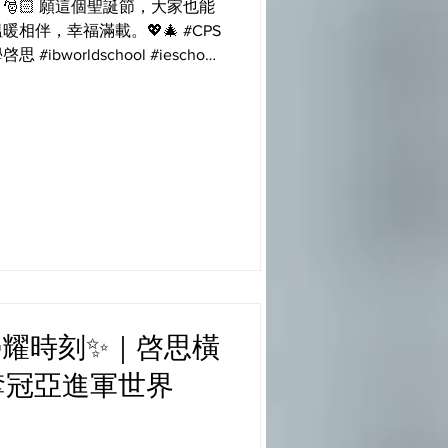
🏻 願這個聖誕節，大家也能
相伴，幸福滿載。💖🎄 #CPS
#ieschool
elf #createyourfuture
ds 榮耀時刻✨｜啓思橫
奪冠亞進軍世界