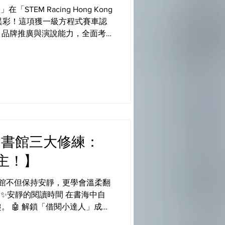
TEM Racing Hong Kong
25」大放異彩！這項獲一級方程式賽車認
、品牌推廣與演說能力，全面考
🤩 兩支隊伍全力以赴，在各環
靈活應變與IB學習者特質——既
，更勇於表達自我！他們的努力
以冠、亞軍之姿，奪得明年三月
決賽的資格！🚀 讓我們一起為
下是他們的獎項： ⭐️Team:
y Award 🏆Team Identity Award
d 🥈Overall 1st Runner Up 隊員：
ds 圖書館三大修練：
晉霆 6A1 張恩月 6A2 李梓齊、謝
e⭐️ 🏆Fastest Car Award 🏆Best
主！】
圖書館不但保持安靜，更學會溫柔翻
 ✨安靜的閱讀時間 在書海中自
 🤖 解鎖「借閱小達人」成就
書籍資訊！慢慢成為能獨立完成