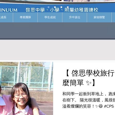
生成長
專業團隊
學生成就
升中派位
家校聯繫
【 啓思學校旅行
麼簡單 ✨】
和同學一起衝到草地上， 跑
在樹下。 陽光很溫暖，風很舒
溢着燦爛的笑容！✨😆 #CPS #cre
思 #ibworldschool #ieschool #BBL #cpspyp