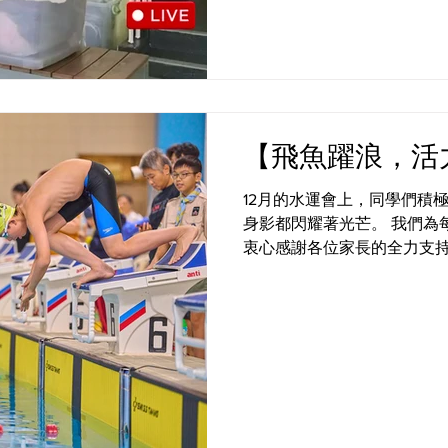
#BBL #cpspyp #empoweryours
#futurekids
【飛魚躍浪，活
12月的水運會上，同學們積
身影都閃耀著光芒。 我們為
衷心感謝各位家長的全力支
勵讓整個水運會的氛圍更加熱
啓思小幫手——童軍與小女
加順利有序！🤝 更非常榮幸
先生擔任主禮嘉賓，為孩子們帶
#creativeprimaryschool #活學啓思 #ibworldschool 
#BBL #cpspyp #empoweryours
#futurekids