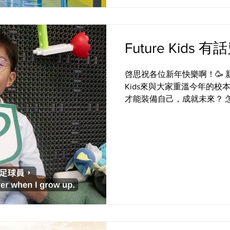
Future Kids 有
啓思祝各位新年快樂啊！🥳 新
Kids來與大家重溫今年的校
才能裝備自己，成就未來？ 怎樣才
#CPS #creativeprimaryschool #活學啓思 
#ieschool #BBL #cpspyp #em
#createyourfuture #futurekid