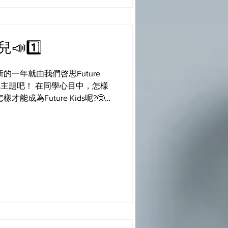
話兒📣1️⃣
的一年就由我們啓思Future
本主題吧！ 在同學心目中，怎樣
能成為Future Kids呢?🤩
#ibworldschool
poweryourself
s