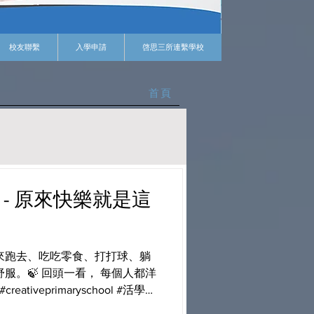
校友聯繫
入學申請
啓思三所連繫學校
首頁
 - 原來快樂就是這
來跑去、吃吃零食、打打球、躺
服。🍃 回頭一看， 每個人都洋
ativeprimaryschool #活學啓