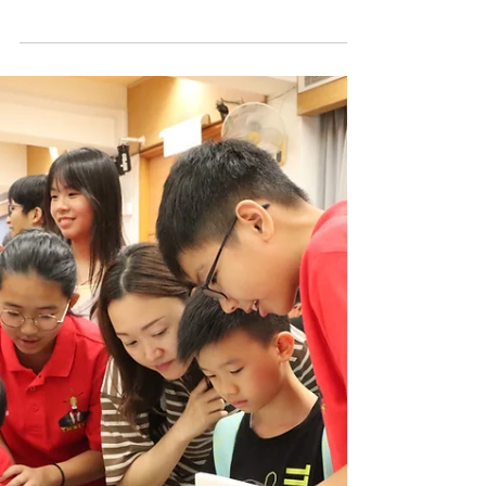
🌟 Future Kids 的夢想不是空想！ 裝備自己，才能
飛得更高、走得更遠！ 🎯 看他們如何一步步為夢想
鋪路啦。✨ #CPS #creativeprimaryschool #活學啓
思 #ibworldschool #ieschool