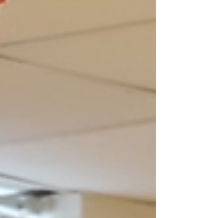
#ibworldschool #ieschool