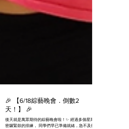
🎉 【6/18綜藝晚會．倒數2
天！】 🎉