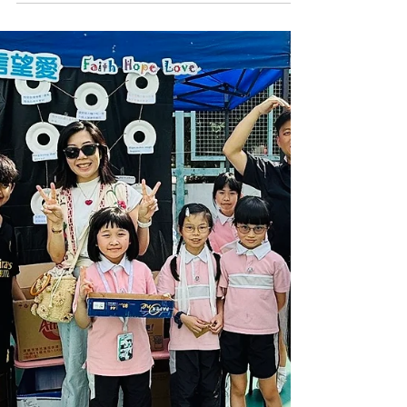
六年級 Future Kids 連日密鑼緊鼓地準備，一起搶先
看一下幕後花絮！📸✨ 從真實問題出發，到動手製
作 prototype，他們運用 設計思維 + AI 力量，一步
步實踐社會創新。現在，他們準備好向您們展示
了！ 📅 今個星期六｜5月23日 ⏰ 下午 2:00 – 5:00
📍 啓思小學（九龍塘牛津道2號A） 🎟️ 免費入場｜
歡迎任何人士參加 期待見到您們！💪🌟 #CPS
#creativeprimaryschool #活學啓思 #ibworldschool
#ieschool