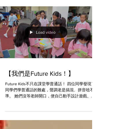
衷心感謝所有參與的同學、老師、家長和工作人
員，因為你們的付出，讓那個夜晚如此動人。 暑假
快樂，我們明年舞台再聚！🌟 #CPS
#creativeprimaryschool #活學啓思 #ibworldschool
#ieschool
Load video
【我們是Future Kids！】
Future Kids不只在課堂學普通話！ 四位同學發現了
同學們學普通話的難處，聲調老是搞混、拼音唸不
準。 她們沒等老師開口，便自己動手設計遊戲、自
製道具，在早會前帶著全班邊玩邊練，大受同學歡
迎！😆💪🏻 ✅ 洞察力——看見問題 ✅ 創造力——想
出解法 ✅ 執行力——說到做到 這便是 Future Kids
！🌍 #CPS #creativeprimaryschool #活學啓思