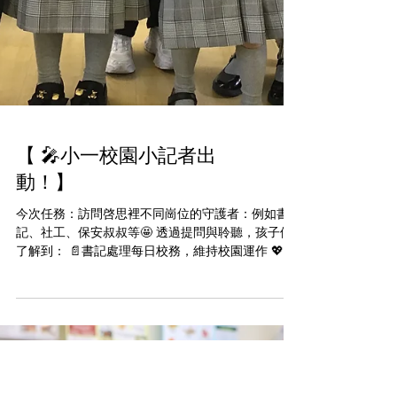
【 🎤小一校園小記者出
動！】
今次任務：訪問啓思裡不同崗位的守護者：例如書
記、社工、保安叔叔等🤩 透過提問與聆聽，孩子們