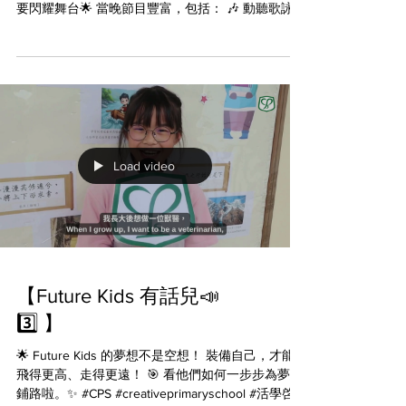
後天就是萬眾期待的綜藝晚會啦！✨ 經過多個星期
密鑼緊鼓的排練， 同學們早已準備就緒，急不及待
要閃耀舞台🌟 當晚節目豐富，包括： 🎶 動聽歌詠與
樂器演奏 💃 優雅中國舞＋活力爵士舞 🎭 有趣話劇＋
創意短劇 🥋 帥氣中國武術表演 還有更多表演等著
你！ 6月18日，一起見證同學發光發亮！🥳 #CPS
#creativeprimaryschool #活學啓思 #ibworldschool
#ieschool
Load video
【Future Kids 有話兒📣
3️⃣ 】