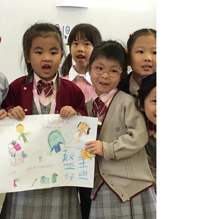
當天超過200位學生與家長一起做義工，場面既熱鬧
又溫馨！大家分工合作，有人幫忙義賣物資，有人
主持攤位遊戲，現場笑聲不斷。🎈 雖然天氣炎熱，
但大家都忙得好開心～同學們甚至落力叫賣，真正
體現了 「施比受更有福」 的精神。💪🥰 特別感謝家
長們全家總動員支持，也謝謝香港國際服務社
（ISS）、協助人員和老師的用心統籌！ ❤️ 當天籌
得的款項將繼續用於社區服務，讓這份愛與關懷在
校園和社區延續下去。 #CPS
#creativeprimaryschool #活學啓思 #ibworldschool
#ieschool . .