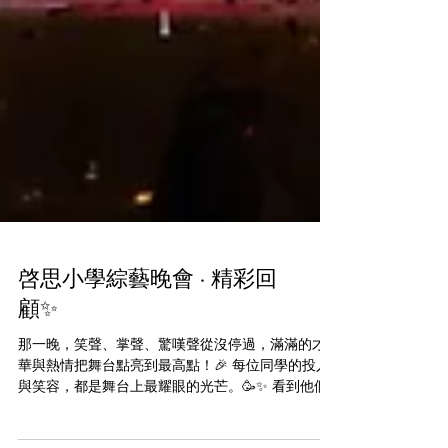
啓思小學綜藝晚會 · 精彩回
顧✨
那一晚，笑聲、掌聲、驚嘆聲從沒停過，滿滿的才
華與熱情把舞台點亮到最高點！🎉 每位同學的投入
與笑容，都是舞台上最耀眼的光芒。🥳✨ 看到他們
盡展潛能、發光發亮，是啓思最大的驕傲和感動。