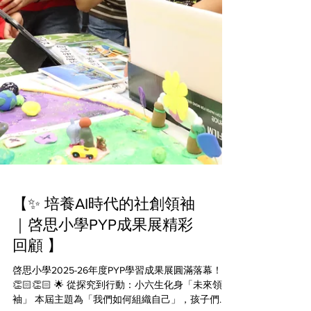
【✨ 培養AI時代的社創領袖
｜啓思小學PYP成果展精彩
回顧 】