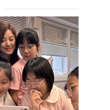
啓思小學2025-26年度PYP學習成果展圓滿落幕！
👏🏻👏🏻 🌟 從探究到行動：小六生化身「未來領
袖」 本屆主題為「我們如何組織自己」，孩子們主
動探究—— 🌍 全球議題：氣候危機、海洋污染、瀕
危動物等 🏡 本地痛點：校園欺凌、棄養動物、AI詐
騙等 學生運用 設計思維（Design Thinking） 與六
何法，創造出多元成果： 📱 AI應用程式 — 解決日常
難題 🏗️ 3D列印模型 — 將構想具體化 🏙️ Minecraft
— 打造永續城市藍圖 最後，他們透過口頭匯報，完
整展示探究歷程與行動方案。 啓思小學致力培養不
懼未來、心繫社會、具備企業家思維的Future
Kids， 讓孩子不僅能迎變，更能領變。💡 #CPS
#creativeprimaryschool #活學啓思 #ibworldschool
#ieschool