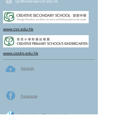
cps@creativeprisch.edu.hk
www.css.edu.hk
www.cpskg.edu.hk
Intranet
Facebook
International Baccalaureate
Online learning