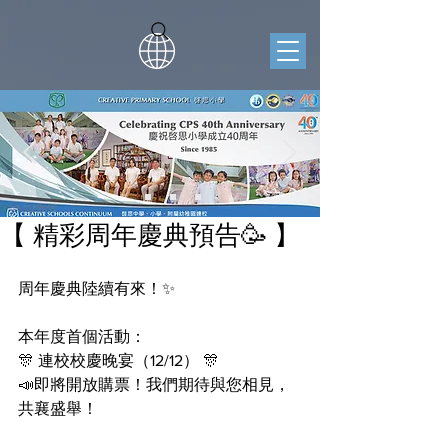
【 精彩周年慶典預告🥳 】
周年慶典陸續有來！✨
本年度首個活動： 
🎊 連校校慶晚宴（12/12） 🎊
📣即將開放購票！我們期待與您相見，
共襄盛舉！