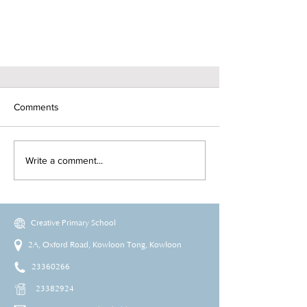
Comments
Write a comment...
Creative Primary School
2A, Oxford Road, Kowloon Tong, Kowloon
23360266
23382924