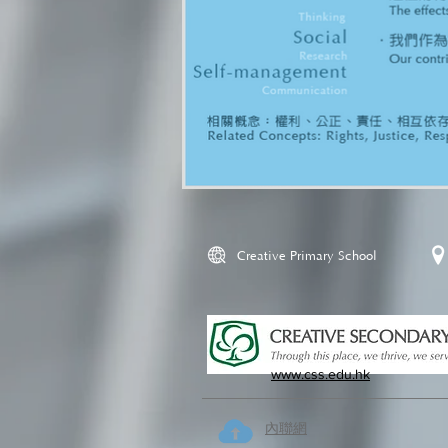
Creative Primary School
www.css.edu.hk
內聯網