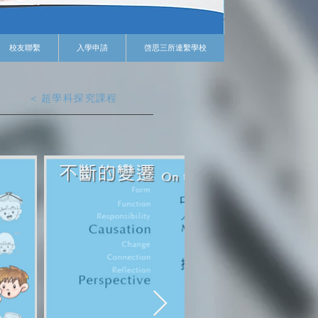
校友聯繫
入學申請
啓思三所連繫學校
< 超學科探究課程