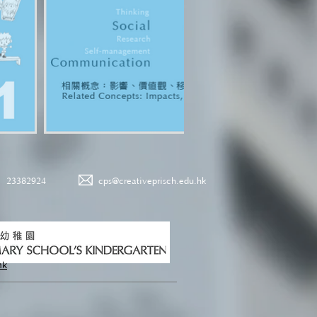
23382924
cps@creativeprisch.edu.hk
hk