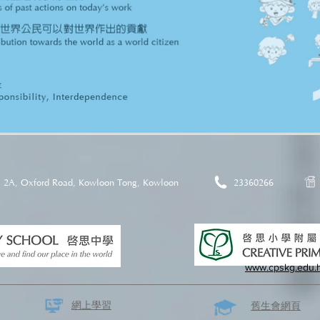
2A, Oxford Road, Kowloon Tong, Kowloon
23360266
www.cpskg.edu.
網上學習
​舊生會網頁