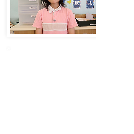
Creative Primary School
2A, Oxford Road, Kowloon Tong, Kowloon
23360266
23382924
cps@creativeprisch.edu.hk
www.css.edu.hk