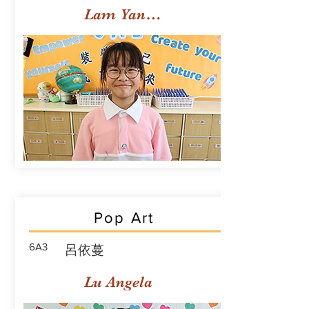
Lam Yan Yuet
Pop Art
6A3
呂依蔓
Lu Angela