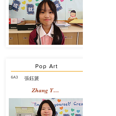
Pop Art
6A3
張鈺篪
Zhang Yuchi Rachael