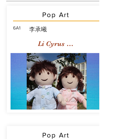
Pop Art
6A1
李承曦
Li Cyrus Sing Hei
Pop Art