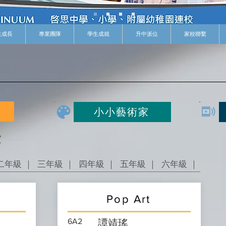
生成長
專業團隊
學生成就
升中派位
家校聯繫
小小藝術家
家
二年級 ｜
三年級 ｜
四年級 ｜
五年級 ｜
六年級 ｜
Pop Art
6A2
譚靖瑤