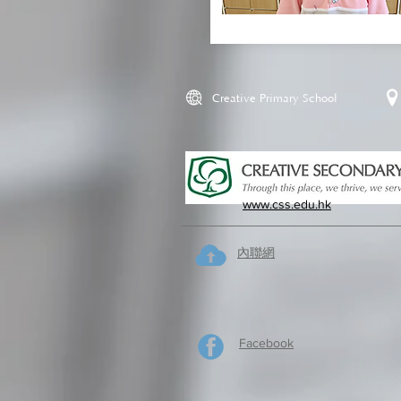
Creative Primary School
www.css.edu.hk
內聯網
Facebook