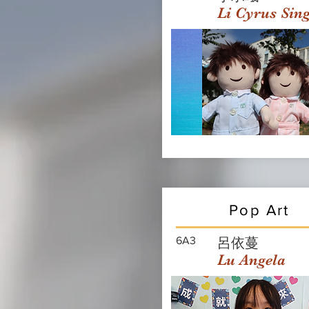
Li Cyrus Sin
Pop Art
6A3
呂依蔓
Lu Angela