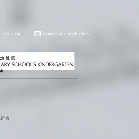
23382924
cps@creativeprisch.edu.hk
hk
教師會