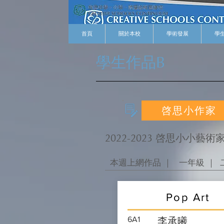
首頁
關於本校
學術發展
學
學生作品B
啓思小作家
2022-2023 啓思小小藝術
本週上網作品 ｜
一年級 ｜
Pop Art
6A1
李承曦