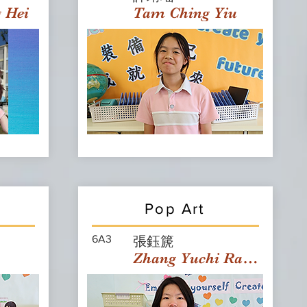
g Hei
Tam Ching Yiu
Pop Art
6A3
張鈺篪
Zhang Yuchi Rachael