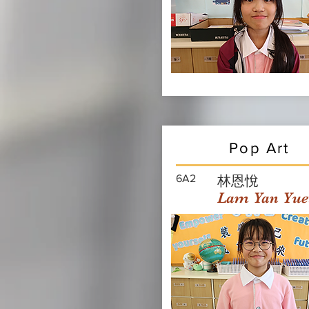
Pop Art
6A2
林恩悅
Lam Yan Yue