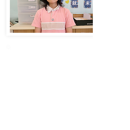
Creative Primary School
2A, Oxford Road, Kowloon Tong, Kowloon
23360266
23382924
cps@creativeprisch.edu.hk
www.css.edu.hk