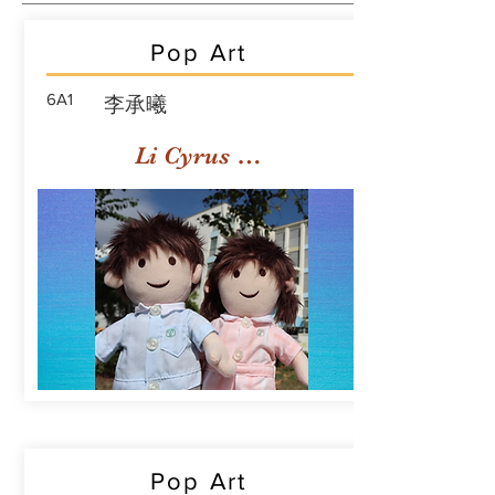
Pop Art
6A1
李承曦
Li Cyrus Sing Hei
Pop Art