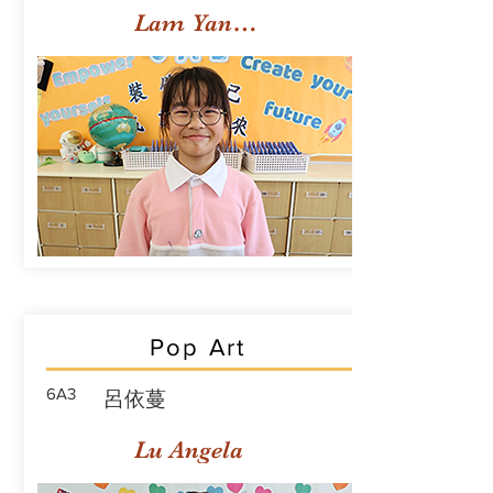
Lam Yan Yuet
Pop Art
6A3
呂依蔓
Lu Angela