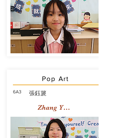
Pop Art
6A3
張鈺篪
Zhang Yuchi Rachael