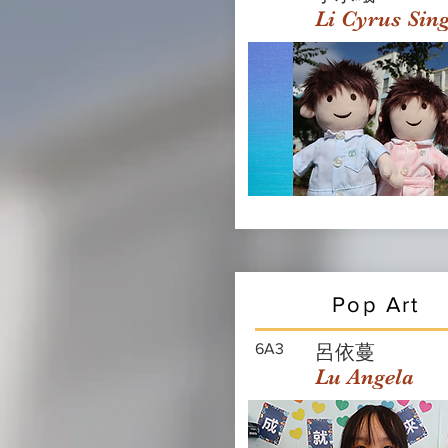
Li Cyrus Sin
Pop Art
6A3
呂依蔓
Lu Angela