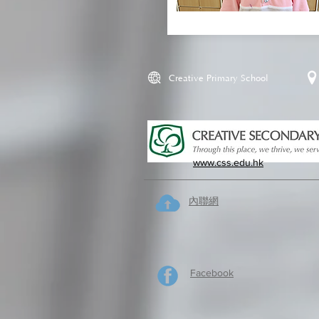
Creative Primary School
www.css.edu.hk
內聯網
Facebook