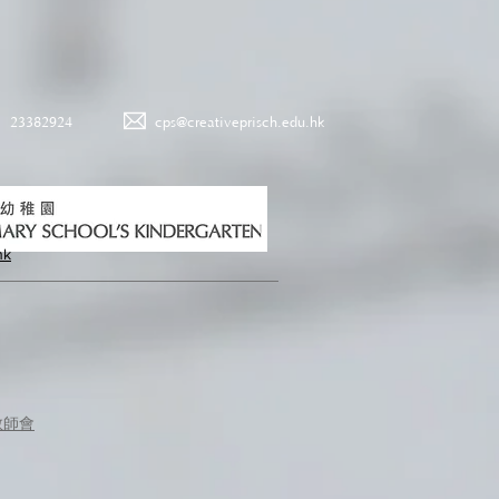
23382924
cps@creativeprisch.edu.hk
hk
教師會