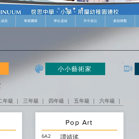
生成長
專業團隊
學生成就
升中派位
家校聯繫
小小藝術家
家
二年級 ｜
三年級 ｜
四年級 ｜
五年級 ｜
六年級 ｜
Pop Art
6A2
譚靖瑤