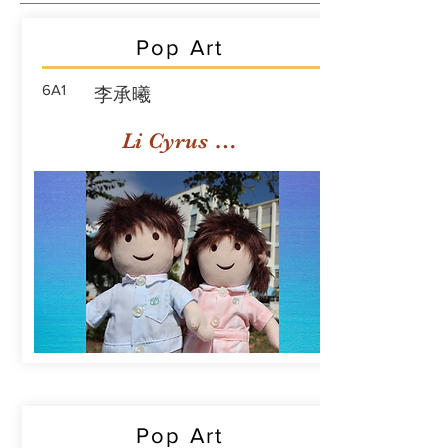
Pop Art
6A1
李承曦
Li Cyrus Sing Hei
Pop Art