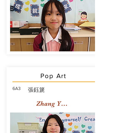
Pop Art
6A3
張鈺篪
Zhang Yuchi Rachael