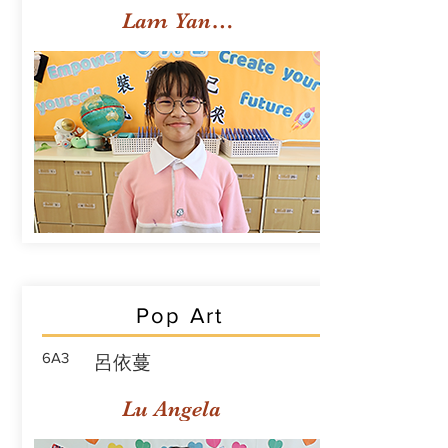
Lam Yan Yuet
Pop Art
6A3
呂依蔓
Lu Angela