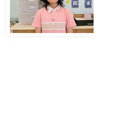
Creative Primary School
2A, Oxford Road, Kowloon Tong, Kowloon
23360266
23382924
cps@creativeprisch.edu.hk
www.css.edu.hk