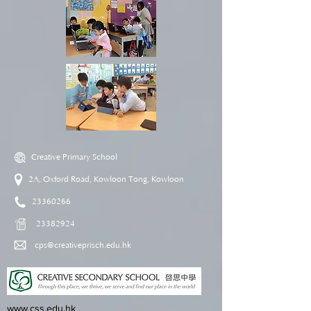
Creative Primary School
2A, Oxford Road, Kowloon Tong, Kowloon
23360266
23382924
cps@creativeprisch.edu.hk
www.css.edu.hk