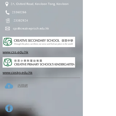
2A, Oxford Road, Kowloon Tong, Kowloon
23360266
23382924
cps@creativeprisch.edu.hk
www.css.edu.hk
www.cpskg.edu.hk
內聯網
Facebook