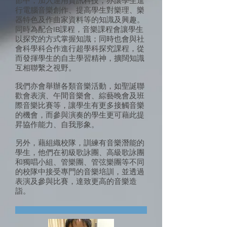
節中，加入運用資訊科技，亦讓學生進
行電腦音樂創作、提高學生對樂理、樂
器特色及作曲家資料等的知識及興趣。
同時為配合IB課程，音樂課程會讓學生
以探究的方式掌握知識；同時也會與社
會科學科合作進行超學科探究課程，從
而發揮學生的自主學習精神，擴闊知識
互相聯繫之視野。
我們亦會舉辦各類音樂活動，如聖誕聯
歡會表演、午間音樂會、綜藝晚會及班
際音樂比賽等，讓學生有更多接觸音樂
的機會，而參與演奏的學生更可藉此提
昇協作能力、自我形象。
另外，藉組織校隊，訓練有音樂潛能的
學生，他們在初級歌詠團、高級歌詠團
和獨唱小組、管樂團、管弦樂團等不同
的校隊中接受專門的音樂培訓，並透過
表演及參與比賽，達致更高的音樂造
詣。