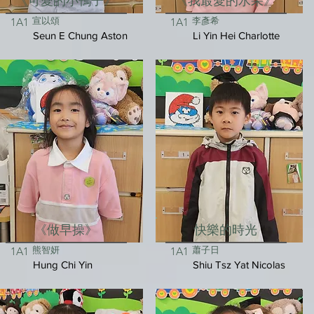
《可愛的小鴨子》
《我最愛的水果》
宣以頌
李彥希
1A1
1A1
Seun E Chung Aston
Li Yin Hei Charlotte
《做早操》
快樂的時光
熊智妍
蕭子日
1A1
1A1
Hung Chi Yin
Shiu Tsz Yat Nicolas