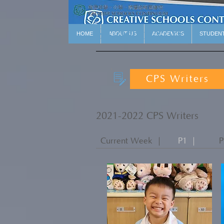
Student Works
HOME
ABOUT US
ACADEMICS
STUDEN
CPS Writers
2021-2022 CPS Writers
Current Week ｜
P1 ｜
P