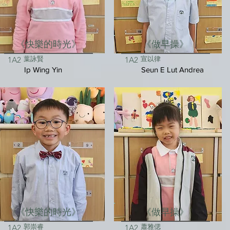
《快樂的時光》
《做早操》
葉詠賢
宣以律
1A2
1A2
Ip Wing Yin
Seun E Lut Andrea
《快樂的時光》
《做早操》
郭崇睿
蕭雅偲
1A2
1A2