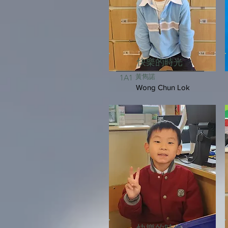
快樂的時光
黃雋諾
1A1
Wong Chun Lok