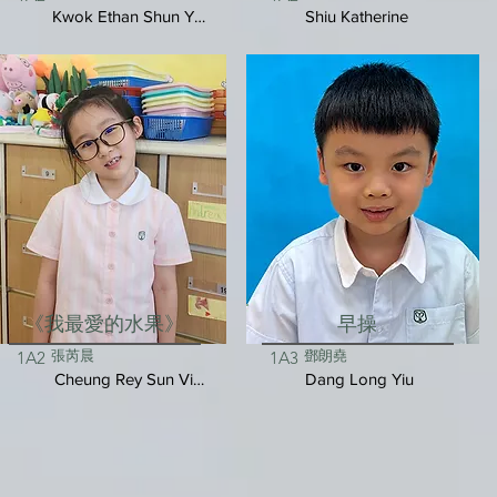
Kwok Ethan Shun Yui
Shiu Katherine
《我最愛的水果》
早操
張芮晨
鄧朗堯
1A2
1A3
Cheung Rey Sun Vivienne
Dang Long Yiu