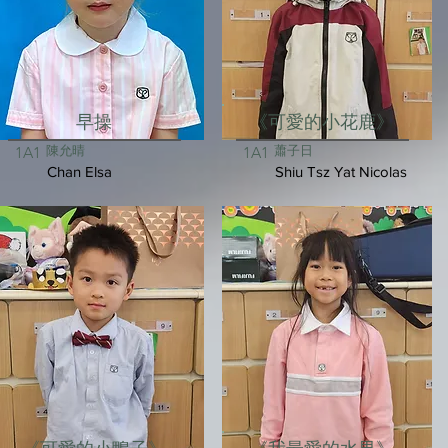
早操
《可愛的小花鹿》
陳允晴
蕭子日
1A1
1A1
Chan Elsa
Shiu Tsz Yat Nicolas