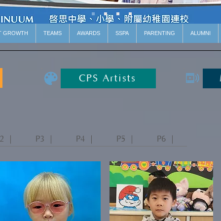
T GROWTH
TEAMS
AWARDS
SSPA
PARENTING
ALUMNI
CPS Artists
2 ｜
P3 ｜
P4 ｜
P5 ｜
P6 ｜