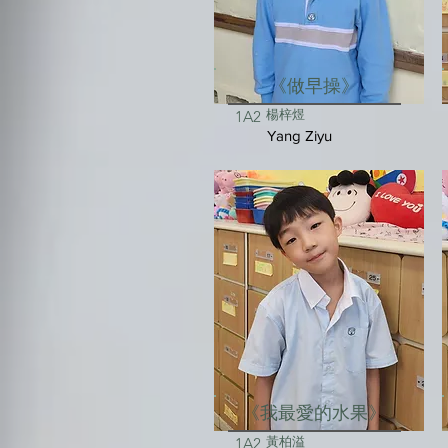
《做早操》
楊梓煜
1A2
Yang Ziyu
《我最愛的水果》
黃柏溢
1A2