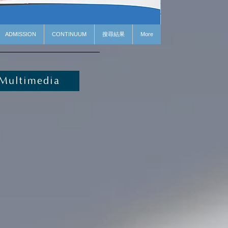
ADMISSION
CONTINUUM
搜尋結果
More
Multimedia