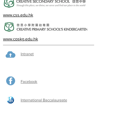
www.css.edu.hk
www.cpskg.edu.hk
Intranet
Facebook
International Baccalaureate
Online learning