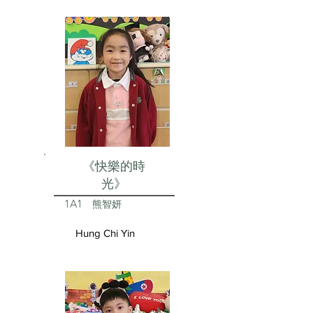
《快樂的時
光》
1A1
熊智妍
Hung Chi Yin