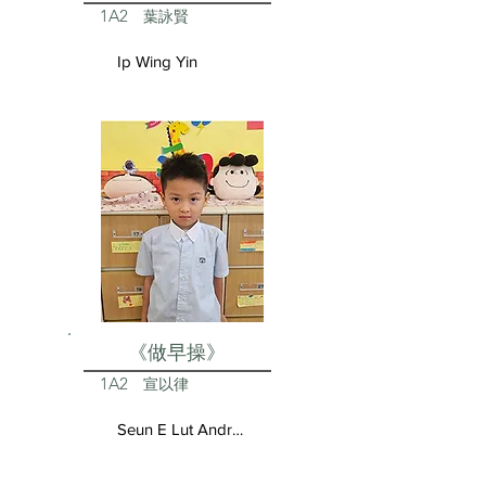
1A2
葉詠賢
Ip Wing Yin
《做早操》
1A2
宣以律
Seun E Lut Andrea