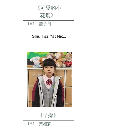
《可愛的小
花鹿》
1A1
蕭子日
Shiu Tsz Yat Nicolas
《早操》
1A1
黃相霖