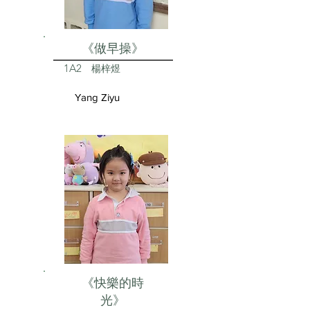
《做早操》
1A2
楊梓煜
Yang Ziyu
《快樂的時
光》