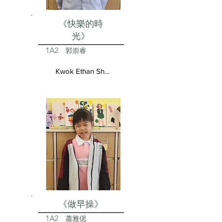
《快樂的時
光》
1A2
郭崇睿
Kwok Ethan Shun Yui
《做早操》
1A2
蕭雅偲