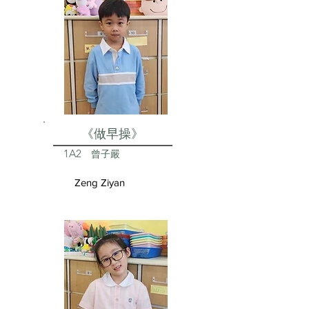
《做早操》
1A2
曾子嚴
Zeng Ziyan