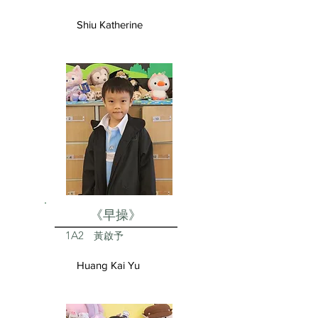
Shiu Katherine
《早操》
1A2
黃啟予
Huang Kai Yu