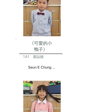
《可愛的小
鴨子》
1A1
宣以頌
Seun E Chung Aston