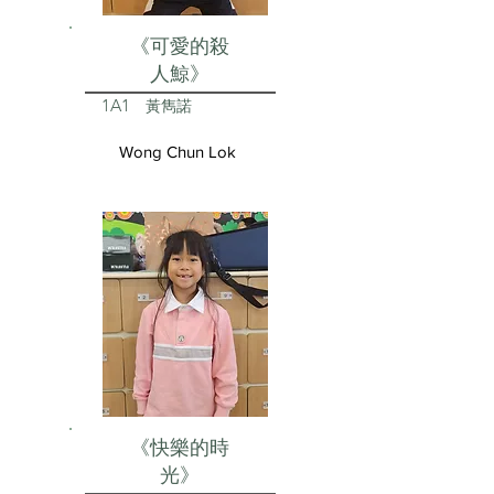
《可愛的殺
人鯨》
1A1
黃雋諾
Wong Chun Lok
《快樂的時
光》