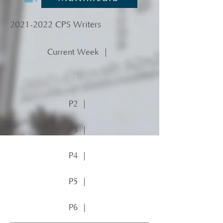
2021-2022
CPS Writers
Current Week ｜
P1 ｜
P2 ｜
P3 ｜
P4 ｜
P5 ｜
P6 ｜