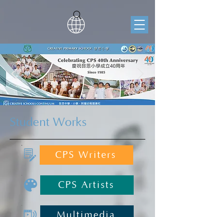
Student Works
CPS Writers
CPS Artists
Multimedia