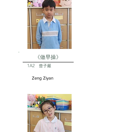
《做早操》
1A2
曾子嚴
Zeng Ziyan