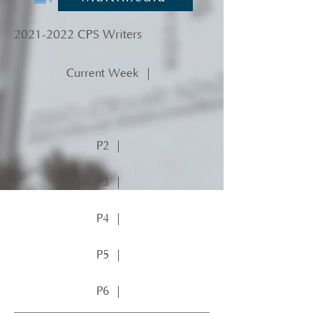
2021-2022
CPS Writers
Current Week ｜
P1 ｜
P2 ｜
P3 ｜
P4 ｜
P5 ｜
P6 ｜