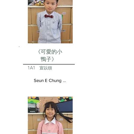
《可愛的小
鴨子》
1A1
宣以頌
Seun E Chung Aston