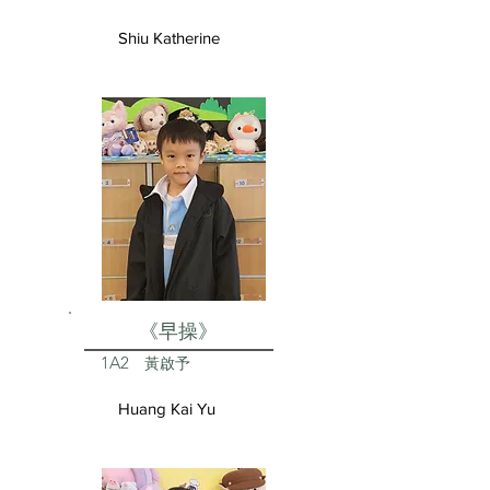
Shiu Katherine
《早操》
1A2
黃啟予
Huang Kai Yu