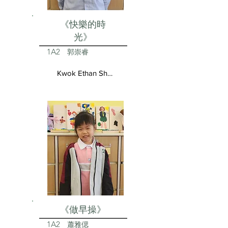
《快樂的時
光》
1A2
郭崇睿
Kwok Ethan Shun Yui
《做早操》
1A2
蕭雅偲