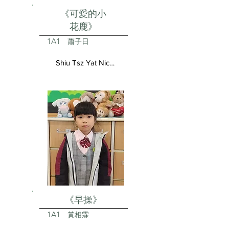
《可愛的小
花鹿》
1A1
蕭子日
Shiu Tsz Yat Nicolas
《早操》
1A1
黃相霖