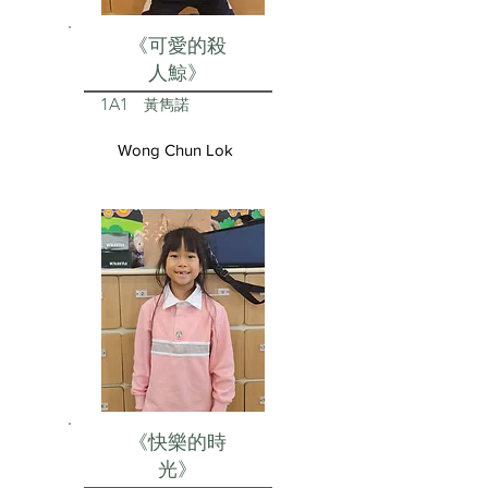
《可愛的殺
人鯨》
1A1
黃雋諾
Wong Chun Lok
《快樂的時
光》