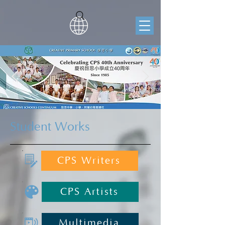
Student Works
CPS Writers
CPS Artists
Multimedia