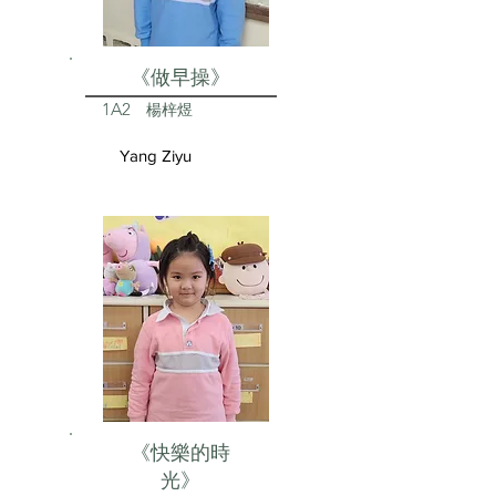
《做早操》
1A2
楊梓煜
Yang Ziyu
《快樂的時
光》