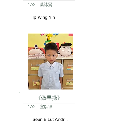
1A2
葉詠賢
Ip Wing Yin
《做早操》
1A2
宣以律
Seun E Lut Andrea