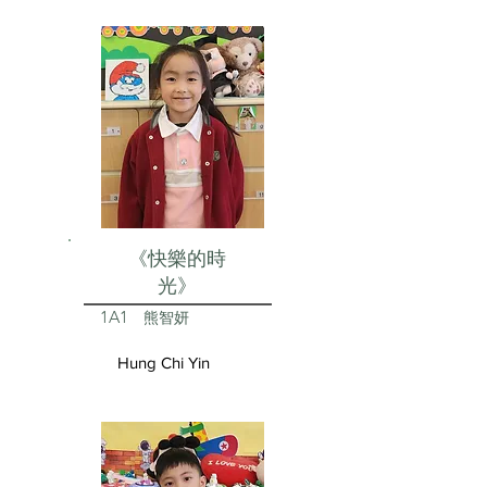
《快樂的時
光》
1A1
熊智妍
Hung Chi Yin