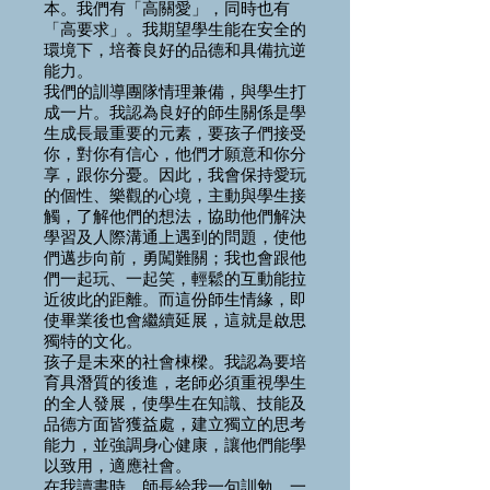
本。我們有「高關愛」，同時也有
「高要求」。我期望學生能在安全的
環境下，培養良好的品德和具備抗逆
能力。
我們的訓導團隊情理兼備，與學生打
成一片。我認為良好的師生關係是學
生成長最重要的元素，要孩子們接受
你，對你有信心，他們才願意和你分
享，跟你分憂。因此，我會保持愛玩
的個性、樂觀的心境，主動與學生接
觸，了解他們的想法，協助他們解決
學習及人際溝通上遇到的問題，使他
們邁步向前，勇闖難關；我也會跟他
們一起玩、一起笑，輕鬆的互動能拉
近彼此的距離。而這份師生情緣，即
使畢業後也會繼續延展，這就是啟思
獨特的文化。
孩子是未來的社會棟樑。我認為要培
育具潛質的後進，老師必須重視學生
的全人發展，使學生在知識、技能及
品德方面皆獲益處，建立獨立的思考
能力，並強調身心健康，讓他們能學
以致用，適應社會。
在我讀書時，師長給我一句訓勉，一