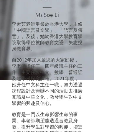
Ms Soe Li
李素茹老師畢業於香港大學，主修
「中國語言及文學」、「語言及傳
意」。及後，她於香港大學教育學
院取得學位教師教育文憑，矢志投
身教育界。
自2012年加入啟思的大家庭後，
李老師擔任三、四年級班主任的工
作，主要任教中文、數學、普通話
及超學科探究課程。2021年度，
她升任中文科主任一職，努力透過
課程設計及籌辦不同的活動去推廣
閱讀及中華文化，激發學生對中文
學習的興趣及信心。
教育是一門以生命影響生命的事
業。李老師期望能透過言教及身
教，提升學生對學習的興趣，增進