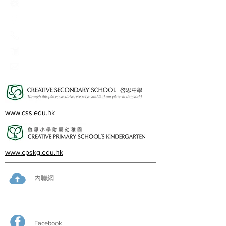
Creative Primary School
2A, Oxford Road, Kowloon Tong, Kowloon
23360266
23382924
cps@creativeprisch.edu.hk
www.css.edu.hk
www.cpskg.edu.hk
內聯網
Facebook