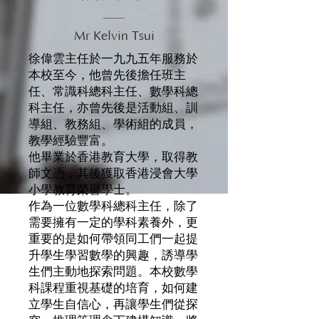
Mr Kelvin Tsui
徐偉雲主任於一九九五年服務於
本校至今，他曾先後擔任班主
任、常識科總科主任、數學科總
科主任，亦曾先後是活動組、訓
導組、教務組、學術組的成員，
教學經驗豐富。
他畢業於香港教育大學，取得教
師文憑，其後獲取香港浸會大學
小學教育榮譽學士。
作為一位數學科總科主任，除了
需要擁有一定的學科素養外，更
重要的是如何帶領同工們一起提
升學生學習數學的興趣，誘導學
生們主動地探索問題。本校數學
科課程重視基礎的培育，如何建
立學生自信心，再讓學生們從探