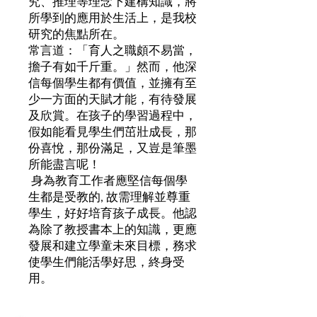
究、推理等理念下建構知識，將
所學到的應用於生活上，是我校
研究的焦點所在。
常言道：「育人之職頗不易當，
擔子有如千斤重。」然而，他深
信每個學生都有價值，並擁有至
少一方面的天賦才能，有待發展
及欣賞。在孩子的學習過程中，
假如能看見學生們茁壯成長，那
份喜悅，那份滿足，又豈是筆墨
所能盡言呢！
身為教育工作者應堅信每個學
生都是受教的, 故需理解並尊重
學生，好好培育孩子成長。他認
為除了教授書本上的知識，更應
發展和建立學童未來目標，務求
使學生們能活學好思，終身受
用。