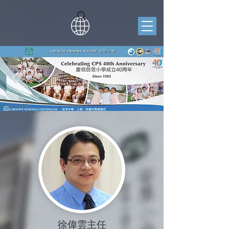
徐偉雲主任