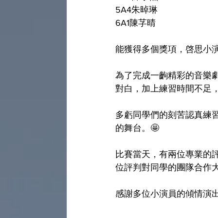
5A4朱晫琳
6A1陳芓晴
能獲得多個獎項，啓思小
為了完成一齣精彩的音樂
對白，加上練習時間不足，
多虧同學們的刻苦認真練
的舞台。🤩
比賽當天，有兩位專業的
位評判對同學的團隊合作大
感謝多位小演員的傾情演出