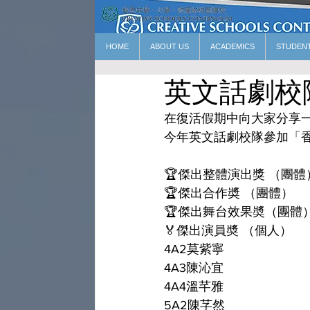
HOME
ABOUT US
ACADEMICS
STUDEN
英文話劇校
在復活假期中向大家分享一
今年英文話劇校隊參加「香
🏆傑出整體演出獎 （團體
🏆傑出合作奬 （團體）
🏆傑出舞台效果奬（團體
🏅傑出演員奬 （個人）
4A2莫紫寧
4A3陳沁宜
4A4溫芊雅
5A2陳芓然