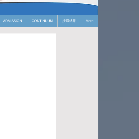
ADMISSION
CONTINUUM
搜尋結果
More