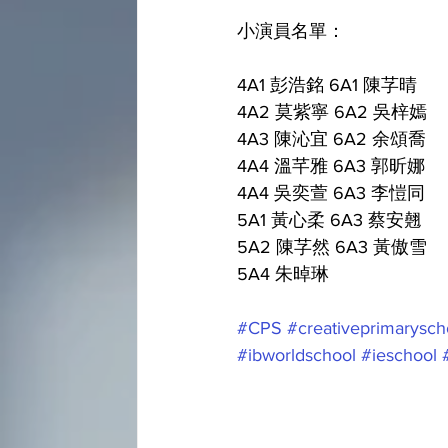
小演員名單：
4A1 彭浩銘 6A1 陳芓晴
4A2 莫紫寧 6A2 吳梓嫣
4A3 陳沁宜 6A2 余頌喬
4A4 溫芊雅 6A3 郭昕娜
4A4 吳奕萱 6A3 李愷同
5A1 黃心柔 6A3 蔡安翹
5A2 陳芓然 6A3 黃傲雪
5A4 朱晫琳 
#CPS
#creativeprimarysch
#ibworldschool
#ieschool