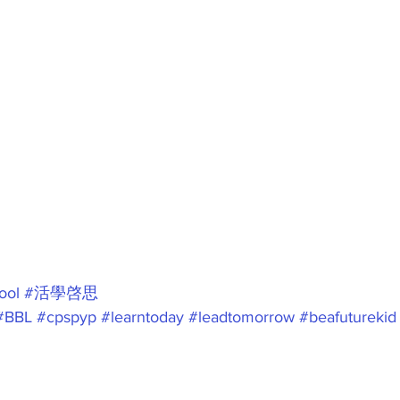
ool
#活學啓思
#BBL
#cpspyp
#learntoday
#leadtomorrow
#beafuturekid