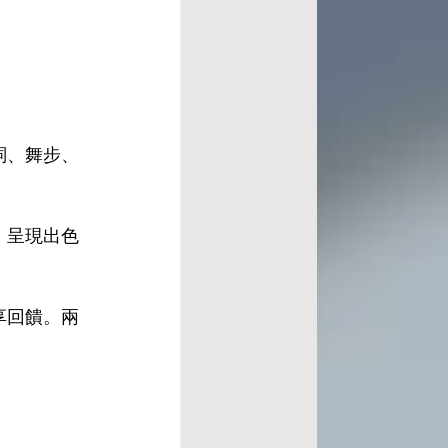
詞、舞步、
，呈現出色
享回饋。兩