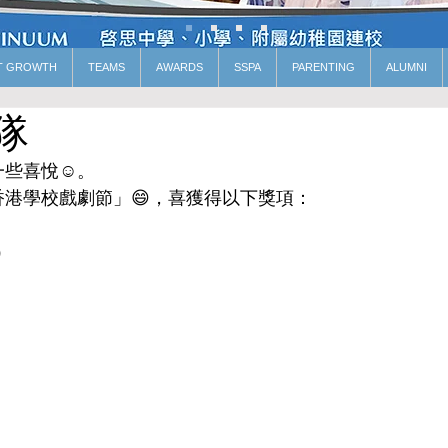
T GROWTH
TEAMS
AWARDS
SSPA
PARENTING
ALUMNI
隊
些喜悅☺️。
港學校戲劇節」😄，喜獲得以下獎項：
）
）