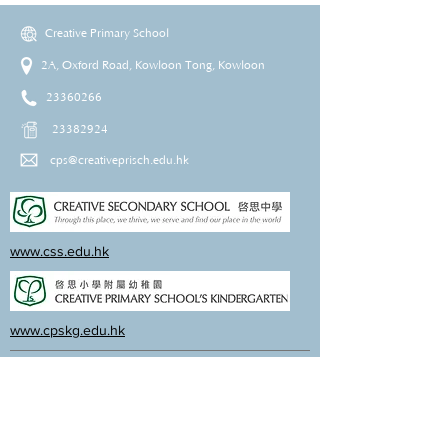
Creative Primary School
2A, Oxford Road, Kowloon Tong, Kowloon
23360266
23382924
cps@creativeprisch.edu.hk
www.css.edu.hk
www.cpskg.edu.hk
Intranet