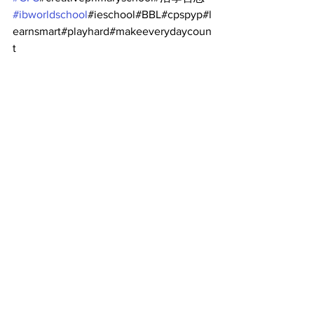
#ibworldschool
#ieschool#BBL#cpspyp#l
earnsmart#playhard#makeeverydaycoun
t