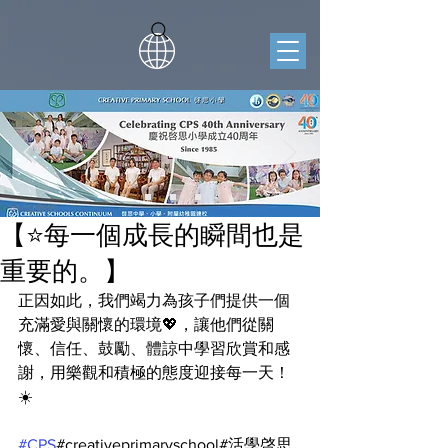
【⭐️每一個成長的瞬間也是
重要的。】
正因如此，我們竭力為孩子們提供一個
充滿愛與關懷的環境💖，讓他們從關
懷、信任、鼓勵、體諒中學習欣賞和感
謝，用樂觀和積極的態度迎接每一天！
☀️
#CPS
#creativeprimaryschool#活學啓思