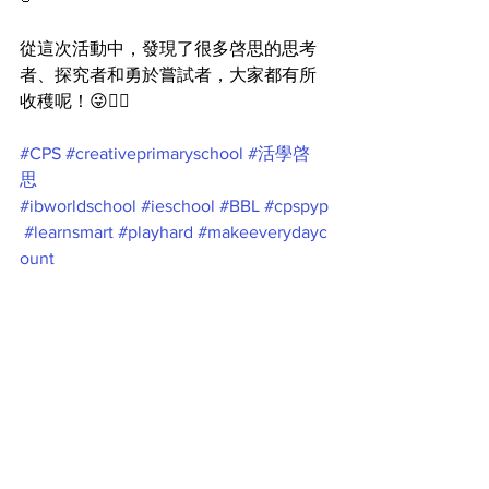
從這次活動中，發現了很多啓思的思考
者、探究者和勇於嘗試者，大家都有所
收穫呢！😜👍🏻
#CPS
#creativeprimaryschool
#活學啓
思
#ibworldschool
#ieschool
#BBL
#cpspyp
#learnsmart
#playhard
#makeeverydayc
ount