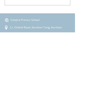
Creative Primary School
2A, Oxford Road, Kowloon Tong, Kowloon
23360266
23382924
cps@creativeprisch.edu.hk
www.css.edu.hk
www.cpskg.edu.hk
Intranet