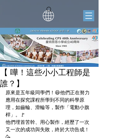
【 嘩！這些小小工程師是
誰？】
原來是五年級同學們！😆他們正在努力
應用在探究課程所學到不同的科學原
理，如齒輪、滑輪等，製作「電動小旗
桿」。🚩
他們埋首苦幹、用心製作，經歷了一次
又一次的成功與失敗，終於大功告成！
🥳