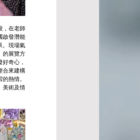
校，在老師
國啟發潛能
果。現場氣
」的展覽方
發好奇心，
整合來建構
習的熱情。
、美術及情