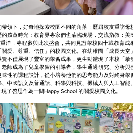
的帶領下，好奇地探索校園不同的角落；歷屆校友重訪母
憂的孩童時光；教育界專家們也蒞臨現場，交流指教；美
跨越重洋，專程參與此次盛會，共同見證學校四十載教育成
「關愛、尊重、信任」的校園文化。在幼稚園「成長天空
展覽不僅展現了豐富的學習成果，更生動體現了本校「啟
。
老師成為了兒童學習的引導者，學生通過研究、分析與
趣味性的課程設計，從小培養他們的思考能力及對終身學
學、中國語文及普通話、科學與科技、機械人與人工智能
了啓思作為一間Happy School 的關愛校園文化。