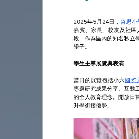
2025年5月24日，
啓思小
嘉賓、家長、校友及社區
段，作為區內的知名私立
學
子。
學生主導展覽與表演
當日的展覽包括小六
國際
專題研究成果分享、互動
的全人教育理念
。開放日
升學銜接優勢。