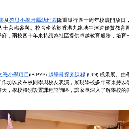
學
及
啓思小學附屬幼稚園
隆重舉行四十周年校慶開放日
人士蒞臨參與。校舍坐落於香港九龍塘牛津道優質教育
學府，兩校四十年來持續為社區提供卓越教育服務，培育
文憑小學項目
(IB PYP) 
超學科探究課程
 (UOI) 成果展、
工作坊以及在校同學與校友表演，展現學校多年來秉持
以
當天，學校特別設置課程諮詢區，讓家長深入了解學校的