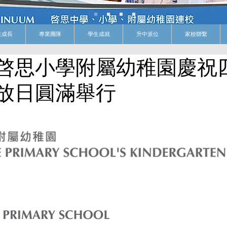
生成長
專業團隊
學生成就
升中派位
家校聯繫
啓思小學附屬幼稚園慶祝
放日圓滿舉行