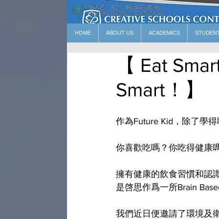
HOME
ABOUT US
ACADEMICS
STUDEN
【 Eat Smart
Smart！】
作為Future Kid，除
你喜歡吃嗎？你吃得健康嗎
擁有健康的飲食習慣和認識其
是啓思作爲一所Brain Bas
我們近日便邀請了環境及