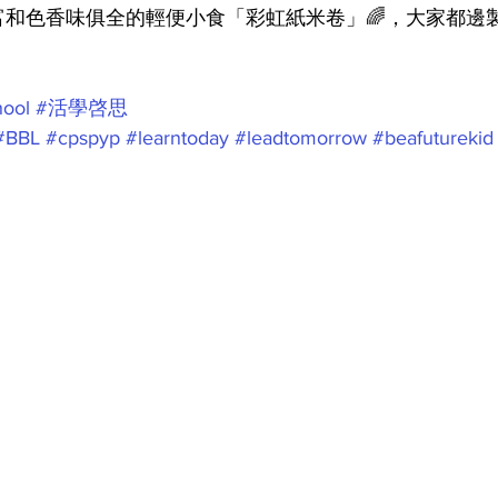
和色香味俱全的輕便小食「彩虹紙米卷」🌈，大家都邊
hool
#活學啓思
#BBL
#cpspyp
#learntoday
#leadtomorrow
#beafuturekid