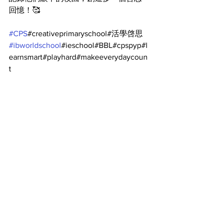
回憶！🥰
#CPS
#creativeprimaryschool#活學啓思
#ibworldschool
#ieschool#BBL#cpspyp#l
earnsmart#playhard#makeeverydaycoun
t