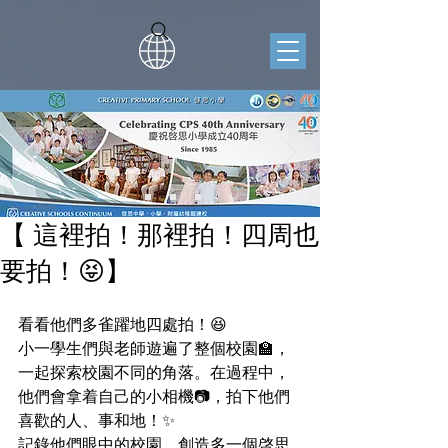
【 這裡拍！那裡拍！四周也
要拍！😝】
看看他們多雀躍地四處拍！😆
小一學生們與老師遊遍了整個校園🏫，
一起探索校園不同的角落。在過程中，
他們會拿着自己的小相機📷，拍下他們
喜歡的人、事和地！✨
記錄他們眼中的校園，創造多一個啓思