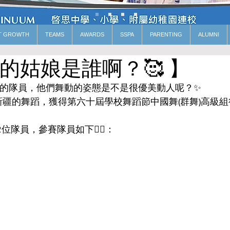
T GROWTH
TEAMS
AWARDS
SSPA
PARENTING
ALUMNI
的姑娘是誰啊？🥰 】
班的隊員，他們舞動的姿態是不是很優美動人呢？✨
疆的舞蹈，獲得第六十屆學校舞蹈節中國舞(群舞)高級組
隊員，參賽隊員如下👯‍♂️：