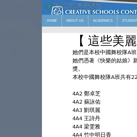
HOME
ABOUT US
ACADEMICS
STUDEN
【 這些美麗
她們是本校中國舞校隊A
她們憑著《快樂的姑娘》新
獎。
本校中國舞校隊A班共有22位
4A2 鄭卓芝 
4A2 蘇詠佑 
4A3 劉琪麗 
4A4 王詩丹
4A4 梁雯雅
4A4 竹中明日香