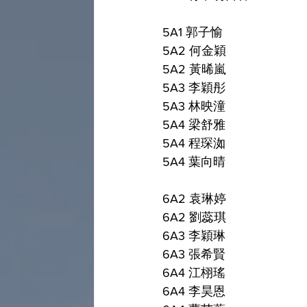
5A1 郭子愉 
5A2 何金穎 
5A2 黃晞嵐 
5A3 李穎彤 
5A3 林映潼 
5A4 梁舒雅
5A4 程琛洳 
5A4 葉向晴 
6A2 袁琳婷 
6A2 劉蕊琪
6A3 李穎琳 
6A3 張希賢 
6A4 江栩瑤 
6A4 李昊恩