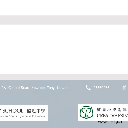
2A, Oxford Road, Kowloon Tong, Kowloon
23360266
www.cpskg.edu.