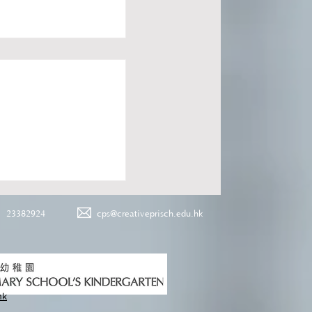
23382924
cps@creativeprisch.edu.hk
hk