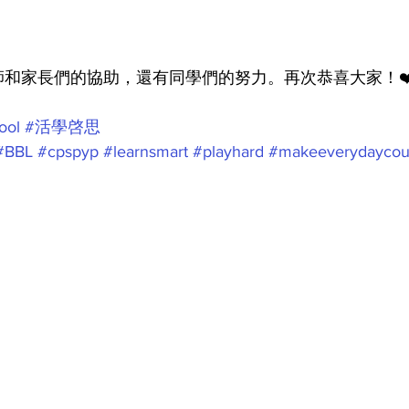
和家長們的協助，還有同學們的努力。再次恭喜大家！❤
ool
#活學啓思
#BBL
#cpspyp
#learnsmart
#playhard
#makeeverydaycou