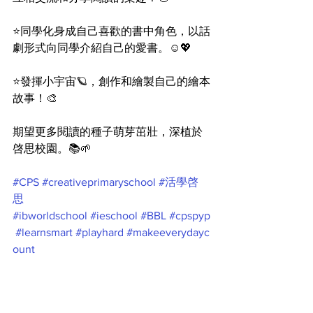
⭐️同學化身成自己喜歡的書中角色，以話
劇形式向同學介紹自己的愛書。☺️💖
⭐️發揮小宇宙🪐，創作和繪製自己的繪本
故事！🎨
期望更多閱讀的種子萌芽茁壯，深植於
啓思校園。📚🌱
#CPS
#creativeprimaryschool
#活學啓
思
#ibworldschool
#ieschool
#BBL
#cpspyp
#learnsmart
#playhard
#makeeverydayc
ount