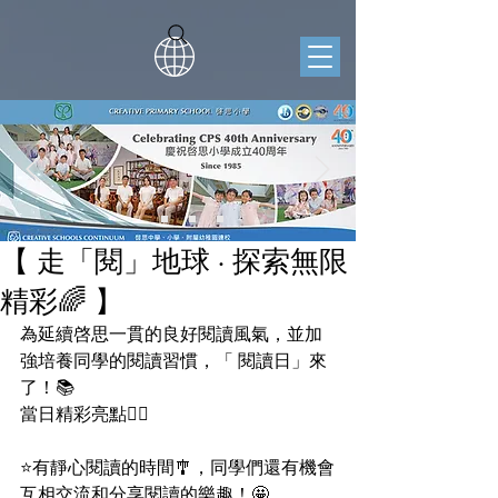
【 走「閱」地球 · 探索無限
精彩🌈 】
為延續啓思一貫的良好閱讀風氣，並加
強培養同學的閱讀習慣，「 閱讀日」來
了！📚
當日精彩亮點👇🏻
⭐️有靜心閱讀的時間🎐，同學們還有機會
互相交流和分享閱讀的樂趣！🤩